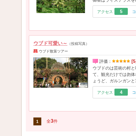
御昼はライステラスを
5
アクセス
コ
ウブド可愛い～
（投稿写真）
ウブド散策ツアー
[5
評価：
ウブドのは芸術の村と
て、観光だけでは勿体
ょうど、ガルンガンと
4
アクセス
コ
3
全
件
1