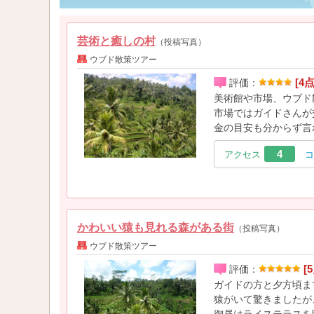
芸術と癒しの村
（投稿写真）
ウブド散策ツアー
[4点
評価：
美術館や市場、ウブド
市場ではガイドさんが
金の目安も分からず言
4
アクセス
コ
かわいい猿も見れる森がある街
（投稿写真）
ウブド散策ツアー
[5
評価：
ガイドの方と夕方頃ま
猿がいて驚きましたが