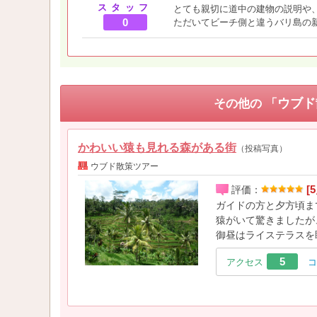
スタッフ
とても親切に道中の建物の説明や
0
ただいてビーチ側と違うバリ島の
ウブド
その他の 「
かわいい猿も見れる森がある街
（投稿写真）
ウブド散策ツアー
[5
評価：
ガイドの方と夕方頃ま
猿がいて驚きましたが
御昼はライステラスを
5
アクセス
コ