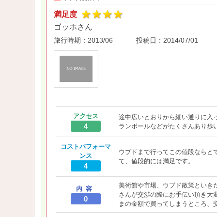
満足度
ゴッホさん
旅行時期：
2013/06
投稿日：
2014/07/01
アクセス
途中広いとおりから細い通りに入
4
ランボールなどがたくさんあり歩
コストパフォーマ
ウブドまで行ってこの値段ならと
ンス
て、値段的には満足です。
4
美術館や市場、ウブド散策といき
内容
さんが交渉の際にお手伝い頂き大
0
まの金額で買ってしまうところ、