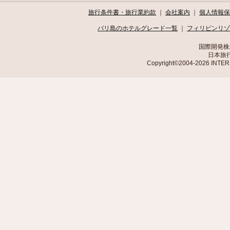
旅行条件書・旅行業約款
｜
会社案内
｜
個人情報保
バリ島のホテルグレード一覧
｜
フィリピンリゾ
国際開発株
日本旅行
Copyright©2004-2026 INTE