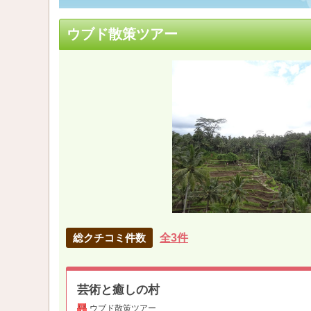
ウブド散策ツアー
総クチコミ件数
全3件
芸術と癒しの村
ウブド散策ツアー