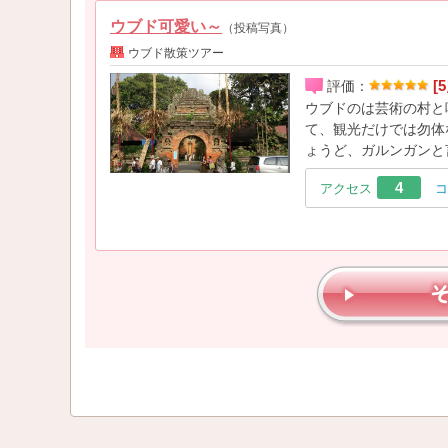
ウブド可愛い～
（投稿写真）
ウブド散策ツアー
[5
評価：
ウブドのは芸術の村と
て、観光だけでは勿体
ょうど、ガルンガンと
4
アクセス
コ