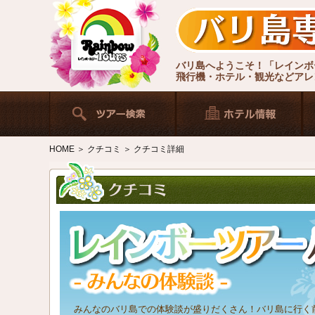
バリ島へようこそ！「レインボ
飛行機・ホテル・観光などアレ
HOME
＞
クチコミ
＞ クチコミ詳細
みんなのバリ島での体験談が盛りだくさん！バリ島に行く