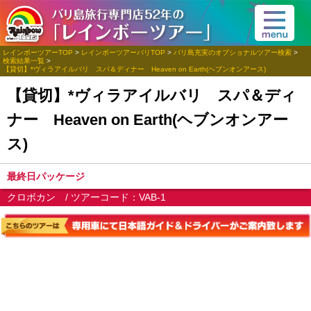
レインボーツアーTOP
>
レインボーツアーバリTOP
>
バリ島充実のオプショナルツアー検索
>
検索結果一覧
>
【貸切】*ヴィラアイルバリ スパ＆ディナー Heaven on Earth(ヘブンオンアース)
【貸切】*ヴィラアイルバリ スパ＆ディ
ナー Heaven on Earth(ヘブンオンアー
ス)
最終日パッケージ
クロボカン / ツアーコード：VAB-1