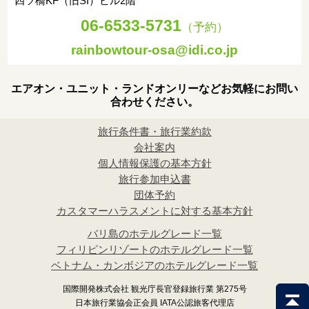
四ツ橋KF（旧SI）ビル2階
06-6533-5731
（予約）
rainbowtour-osa@idi.co.jp
エアオン・ユニット・ランドオンリーなどお気軽にお問い
合わせください。
旅行条件書・旅行業約款
会社案内
個人情報保護の基本方針
旅行参加申込書
団体予約
カスタマーハラスメントに対する基本方針
バリ島のホテルグレード一覧
フィリピンリゾートのホテルグレード一覧
ベトナム・カンボジアのホテルグレード一覧
国際開発株式会社 観光庁長官登録旅行業 第275号
日本旅行業協会正会員 IATA公認旅客代理店