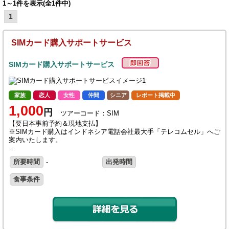
1～1件を表示(全1件中)
1
SIMカード購入サポートサービス
SIMカード購入サポートサービス
家族
恋人
女性
仲間
シニア
レポート掲載中
1,000
円
ツアーコード：SIM
【要日本事前予約＆現地支払】
※SIMカード購入はインドネシア電話会社最大手「テレコムセル」へご
案内いたします。
…
所要時間
-
出発時間
食事条件