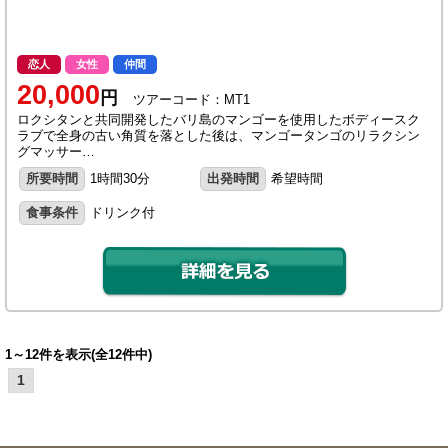
恋人
女性
仲間
20,000
円
ツアーコード：MT1
ロクシタンと共同開発したバリ島のマンゴーを使用したボディースク
ラブで全身の古い角質を落とした後は、マンゴータンゴのリラクシン
グマッサー…
所要時間
1時間30分
出発時間
希望時間
食事条件
ドリンク付
1～12件を表示(全12件中)
1