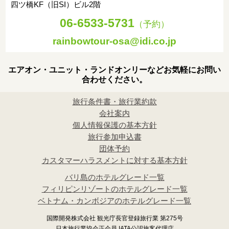
四ツ橋KF（旧SI）ビル2階
06-6533-5731
（予約）
rainbowtour-osa@idi.co.jp
エアオン・ユニット・ランドオンリーなどお気軽にお問い
合わせください。
旅行条件書・旅行業約款
会社案内
個人情報保護の基本方針
旅行参加申込書
団体予約
カスタマーハラスメントに対する基本方針
バリ島のホテルグレード一覧
フィリピンリゾートのホテルグレード一覧
ベトナム・カンボジアのホテルグレード一覧
国際開発株式会社 観光庁長官登録旅行業 第275号
日本旅行業協会正会員 IATA公認旅客代理店