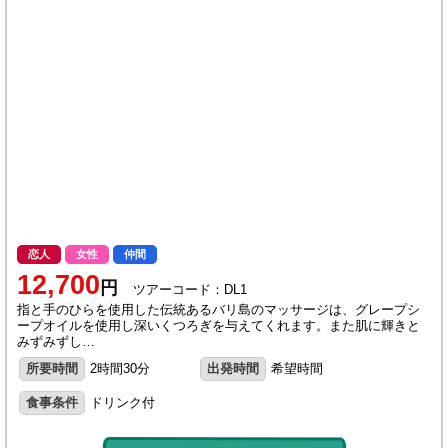
恋人
女性
仲間
12,700
円
ツアーコード：DL1
指と手のひらを使用した伝統あるバリ島のマッサージは、グレープシ
ープオイルを使用し深いくつろぎを与えてくれます。また肌に輝きと
みずみずし…
所要時間
2時間30分
出発時間
希望時間
食事条件
ドリンク付