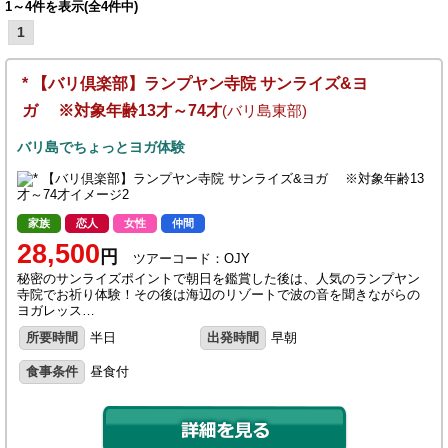
1～4件を表示(全4件中)
1
* 【バリ倶楽部】ランプヤン寺院 サンライズ&ヨ
ガ ※対象年齢13才～74才
(バリ島東部)
バリ島でちょっとヨガ体験
家族
恋人
女性
仲間
28,500
円
ツアーコード：OJY
秘密のサンライズポイントで朝日を鑑賞した後は、人気のランプヤン
寺院でお祈り体験！その後は海辺のリゾートで波の音を聞きながらの
ヨガレッス…
所要時間
半日
出発時間
早朝
食事条件
昼食付