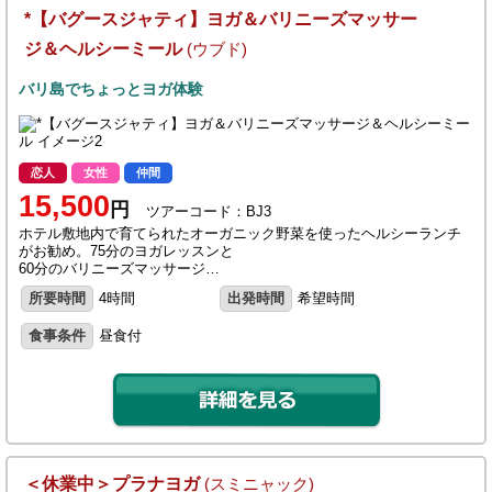
*【バグースジャティ】ヨガ＆バリニーズマッサー
ジ＆ヘルシーミール
(ウブド)
バリ島でちょっとヨガ体験
恋人
女性
仲間
15,500
円
ツアーコード：BJ3
ホテル敷地内で育てられたオーガニック野菜を使ったヘルシーランチ
がお勧め。75分のヨガレッスンと
60分のバリニーズマッサージ…
所要時間
4時間
出発時間
希望時間
食事条件
昼食付
＜休業中＞プラナヨガ
(スミニャック)