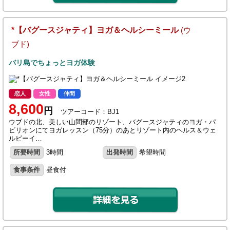
*【バグースジャティ】ヨガ＆ヘルシーミール
(ウ
ブド)
バリ島でちょっとヨガ体験
恋人
女性
仲間
8,600
円
ツアーコード：BJ1
ウブドの北、美しい山間部のリゾート、バグースジャティのヨガ・パ
ビリオンにてヨガレッスン（75分）のあとリゾート内のヘルス＆ウェ
ルビーイ…
所要時間
3時間
出発時間
希望時間
食事条件
昼食付