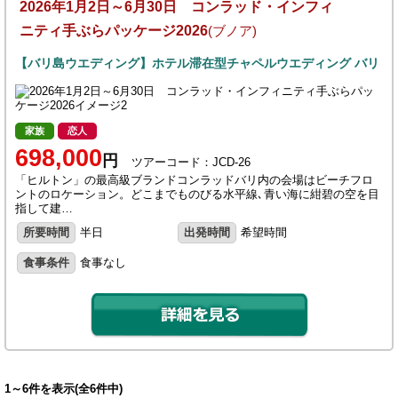
2026年1月2日～6月30日 コンラッド・インフィ
ニティ手ぶらパッケージ2026
(ブノア)
【バリ島ウエディング】ホテル滞在型チャペルウエディング バリ
家族
恋人
698,000
円
ツアーコード：JCD-26
「ヒルトン」の最高級ブランドコンラッドバリ内の会場はビーチフロ
ントのロケーション。どこまでものびる水平線､青い海に紺碧の空を目
指して建…
所要時間
半日
出発時間
希望時間
食事条件
食事なし
1～6件を表示(全6件中)