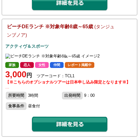
ビーチDEランチ ※対象年齢8歳～65歳
(タンジュ
ンブノア)
アクティヴ＆スポーツ
家族
恋人
女性
仲間
レポート掲載中
3,000
円
ツアーコード：TCL1
【※こちらのオプショナルツアーは日本申し込み限定となります※】
…
所要時間
3時間
出発時間
9：00
食事条件
昼食付