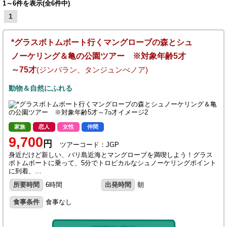
1～6件を表示(全6件中)
1
*グラスボトムボート行くマングローブの森とシュ
ノーケリング＆亀の公園ツアー ※対象年齢5才
～75才
(ジンバラン、タンジュンべノア)
動物＆自然にふれる
家族
恋人
女性
仲間
9,700
円
ツアーコード：JGP
身近だけど新しい、バリ島近海とマングローブを満喫しよう！グラス
ボトムボートに乗って、5分でトロピカルなシュノーケリングポイント
に到着、…
所要時間
6時間
出発時間
朝
食事条件
食事なし