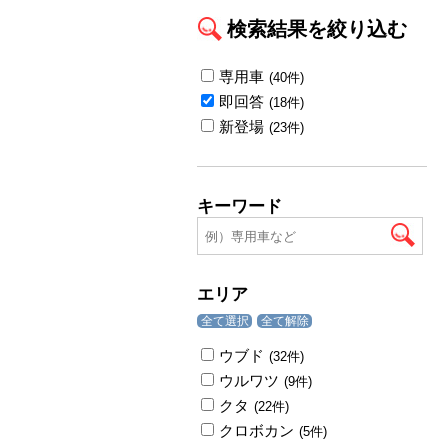
検索結果を絞り込む
専用車
(40件)
即回答
(18件)
新登場
(23件)
キーワード
エリア
全て選択
全て解除
ウブド
(32件)
ウルワツ
(9件)
クタ
(22件)
クロボカン
(5件)