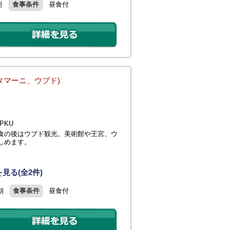
朝
食事条件
昼食付
タマーニ、ウブド)
PKU
食の後はウブド観光。美術館や王宮、ウ
しめます。
見る(全2件)
朝
食事条件
昼食付