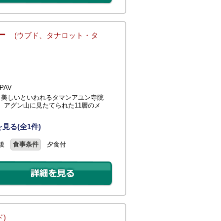
アー
(ウブド、タナロット・タ
PAV
も美しいといわれるタマンアユン寺院
。アグン山に見たてられた11層のメ
見る(全1件)
後
食事条件
夕食付
ド)