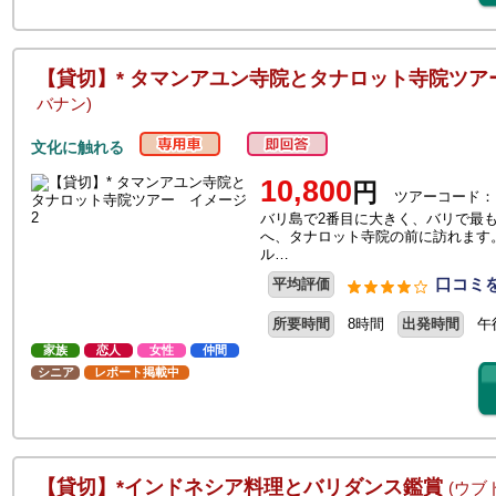
【貸切】* タマンアユン寺院とタナロット寺院ツ
バナン)
文化に触れる
10,800
円
ツアーコード：
バリ島で2番目に大きく、バリで最
へ、タナロット寺院の前に訪れます
ル…
口コミを
平均評価
所要時間
8時間
出発時間
午
家族
恋人
女性
仲間
シニア
レポート掲載中
【貸切】*インドネシア料理とバリダンス鑑賞
(ウブ