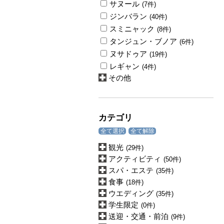
サヌール
(7件)
ジンバラン
(40件)
スミニャック
(8件)
タンジュン・ブノア
(6件)
ヌサドゥア
(19件)
レギャン
(4件)
その他
カテゴリ
全て選択
全て解除
観光
(29件)
アクティビティ
(50件)
スパ・エステ
(35件)
食事
(18件)
ウエディング
(35件)
学生限定
(0件)
送迎・交通・前泊
(9件)