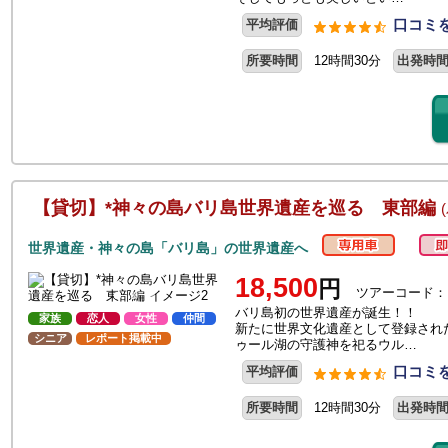
口コミを
平均評価
所要時間
12時間30分
出発時
【貸切】*神々の島バリ島世界遺産を巡る 東部編
世界遺産・神々の島「バリ島」の世界遺産へ
18,500
円
ツアーコード：
バリ島初の世界遺産が誕生！！
家族
恋人
女性
仲間
新たに世界文化遺産として登録され
シニア
レポート掲載中
ゥール湖の守護神を祀るウル…
口コミを
平均評価
所要時間
12時間30分
出発時