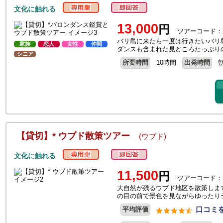
文化に触れる
13,000
円
ツアーコード：
バリ島に来たら一度は行きたいバリ
家族
恋人
女性
仲間
ダンスも含まれた見どころたっぷり
シニア
所要時間
10時間
出発時間
【貸切】* ウブド散策ツアー
(ウブド)
文化に触れる
11,500
円
ツアーコード：
大自然が残るウブド地区を散策しま
の目の前で景色を見ながらゆったり
口コミを
平均評価