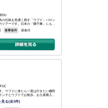
BDU
島の伝統を色濃く残す「ウブド」バロン
のツアーです。日本の「獅子舞」にも…
朝
食事条件
昼食付
PUC
す。ウブドに来たら一度は行きたい棚田
ランチとウブドでお散歩。お土産購入…
見る(全3件)