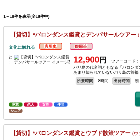
1～18件を表示(全18件中)
【貸切】*バロンダンス鑑賞とデンパサールツアー
文化に触れる
12,900
円
ツアーコード：
バリ島の代名詞ともなる「バロンダ
あまり知られていないバリ島の首都
所要時間
8時間
出発時間
朝
家族
恋人
女性
仲間
シニア
【貸切】*バロンダンス鑑賞とウブド散策ツアー
(ウ