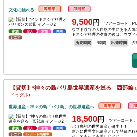
文化に触れる
9,500
円
ツアーコード：PU
ウブド渓谷の大自然の中にある人気
家族
恋人
女性
仲間
ドネシア料理の夕食の後は、ウブド
シニア
所要時間
7時間
出発時間
夕
【貸切】*神々の島バリ島世界遺産を巡る 西部編
ドゥグル)
世界遺産・神々の島「バリ島」の世界遺産へ
18,500
円
ツアーコード：
バリ島初の世界遺産が誕生！！
家族
恋人
女性
仲間
新たに世界文化遺産として登録され
シニア
レポート掲載中
そしてもっとも美しいとい…