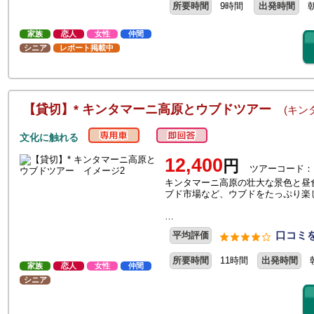
所要時間
9時間
出発時間
家族
恋人
女性
仲間
シニア
レポート掲載中
【貸切】* キンタマーニ高原とウブドツアー
(キン
文化に触れる
12,400
円
ツアーコード：
キンタマーニ高原の壮大な景色と昼
ブド市場など、ウブドをたっぷり楽
…
口コミを
平均評価
所要時間
11時間
出発時間
家族
恋人
女性
仲間
シニア