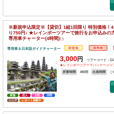
※新規申込限定※【貸切】1組1回限り 特別価格！
り750円♪ ★レインボーツアーで旅行をお申込みの
専用車チャーター(4時間)
(-)
専用車＆日本語ガイドチャーター
3,000
円
ツアーコード：GC4
★レインボーツアーでパッケージツ
所要時間
4時間
出発時間
ご
家族
恋人
女性
仲間
シニア
レポート掲載中