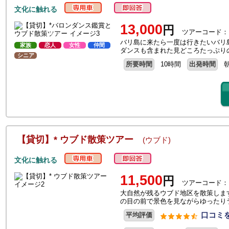
文化に触れる
13,000
円
ツアーコード：
バリ島に来たら一度は行きたいバリ
家族
恋人
女性
仲間
ダンスも含まれた見どころたっぷり
シニア
所要時間
10時間
出発時間
【貸切】* ウブド散策ツアー
(ウブド)
文化に触れる
11,500
円
ツアーコード：
大自然が残るウブド地区を散策しま
の目の前で景色を見ながらゆったり
口コミを
平均評価