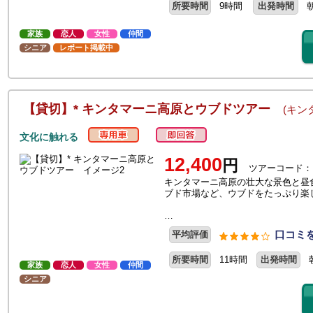
所要時間
9時間
出発時間
家族
恋人
女性
仲間
シニア
レポート掲載中
【貸切】* キンタマーニ高原とウブドツアー
(キン
文化に触れる
12,400
円
ツアーコード：
キンタマーニ高原の壮大な景色と昼
ブド市場など、ウブドをたっぷり楽
…
口コミを
平均評価
所要時間
11時間
出発時間
家族
恋人
女性
仲間
シニア