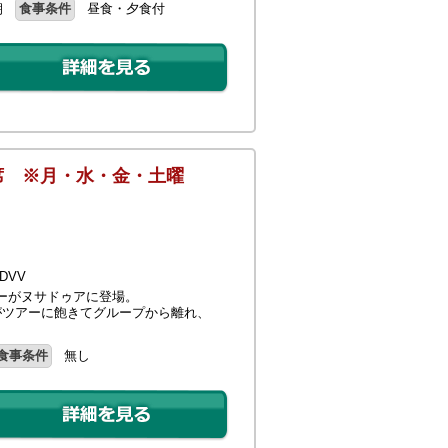
朝
食事条件
昼食・夕食付
P席 ※月・水・金・土曜
DVV
ーがヌサドゥアに登場。
がツアーに飽きてグループから離れ、
食事条件
無し