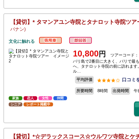
【貸切】* タマンアユン寺院とタナロット寺院ツ
バナン)
文化に触れる
10,800
円
ツアーコード：
バリ島で2番目に大きく、バリで最
へ、タナロット寺院の前に訪れます
ル…
口コミを
平均評価
所要時間
8時間
出発時間
午
家族
恋人
女性
仲間
シニア
レポート掲載中
【貸切】*☆デラックスコース☆ウルワツ寺院とケ