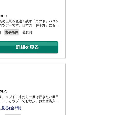
BDU
島の伝統を色濃く残す「ウブド」バロン
のツアーです。日本の「獅子舞」にも…
朝
食事条件
昼食付
PUC
す。ウブドに来たら一度は行きたい棚田
ランチとウブドでお散歩。お土産購入…
見る(全3件)