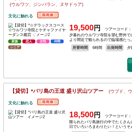
(ウルワツ、ジンバラン、ヌサドゥア)
文化に触れる
19,500
円
ツアーコード：
夕暮れのウルワツ寺院を望む野外での
より間近で観られるので臨場感たっ
家族
恋人
女性
仲間
シニア
所要時間
6時間
出発時間
夕
【貸切】*バリ島の王道 盛り沢山ツアー
(ウブド、
文化に触れる
18,500
円
ツアーコード：
限られたバリ島旅行の中でたくさん
日でいろいろまわりたい！というそ