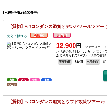
1～20件を表示(全55件中)
【貸切】*バロンダンス鑑賞とデンパサールツアー
文化に触れる
12,900
円
ツアーコード：
バリ島の代名詞ともなる「バロンダ
あまり知られていないバリ島の首都
所要時間
8時間
出発時間
朝
家族
恋人
女性
仲間
シニア
【貸切】*バロンダンス鑑賞とウブド散策ツアー
(ウ