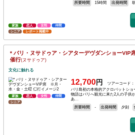
所要時間
15時間
出発時間
家族
恋人
女性
仲間
シニア
レポート掲載中
* バリ・ヌサドゥア・シアターデヴダンショーVI
催行
(ヌサドゥア)
文化に触れる
12,700
円
ツアーコード：
バリ島初の本格的アクロバットショ
物語はバリへ観光に来た2人の子供
家族
恋人
女性
仲間
あ…
シニア
所要時間
-
出発時間
夕刻