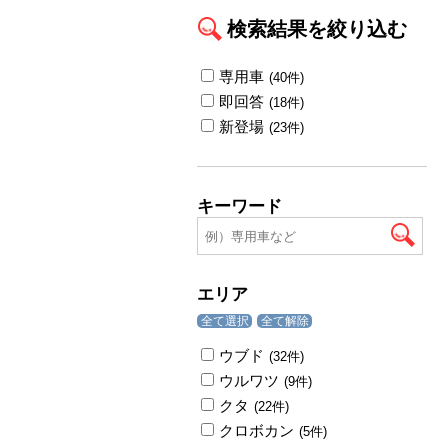
検索結果を絞り込む
専用車
(40件)
即回答
(18件)
新登場
(23件)
キーワード
エリア
全て選択
全て解除
ウブド
(32件)
ウルワツ
(9件)
クタ
(22件)
クロボカン
(5件)