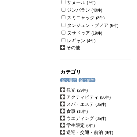
サヌール
(7件)
ジンバラン
(40件)
スミニャック
(8件)
タンジュン・ブノア
(6件)
ヌサドゥア
(19件)
レギャン
(4件)
その他
カテゴリ
全て選択
全て解除
観光
(29件)
アクティビティ
(50件)
スパ・エステ
(35件)
食事
(18件)
ウエディング
(35件)
学生限定
(0件)
送迎・交通・前泊
(9件)