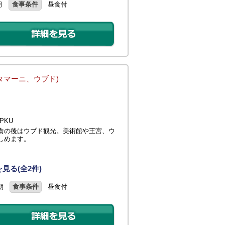
朝
食事条件
昼食付
タマーニ、ウブド)
PKU
食の後はウブド観光。美術館や王宮、ウ
しめます。
見る(全2件)
朝
食事条件
昼食付