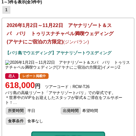
1～3件を表示(全3件中)
1
2026年1月2日～11月22日 アヤナリゾート＆ス
パ バリ トゥリスナチャペル満喫ウェディング
(アヤナにご宿泊の方限定)
(ジンバラン)
【バリ島でウエディング】アヤナリゾートウエディング
恋人
レポート掲載中
618,000
円
ツアーコード：RCW-T26
バリ島の高級リゾート「アヤナリゾートバリ」での挙式です。
＊世界中のVIPをお迎えしたスタッフが挙式＆ご滞在をフルサポー
ト！…
所要時間
半日
出発時間
希望時間
食事条件
食事なし