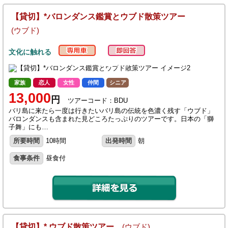
【貸切】*バロンダンス鑑賞とウブド散策ツアー
(ウブド)
文化に触れる
家族
恋人
女性
仲間
シニア
13,000
円
ツアーコード：BDU
バリ島に来たら一度は行きたいバリ島の伝統を色濃く残す「ウブド」
バロンダンスも含まれた見どころたっぷりのツアーです。日本の「獅
子舞」にも…
所要時間
10時間
出発時間
朝
食事条件
昼食付
【貸切】* ウブド散策ツアー
(ウブド)