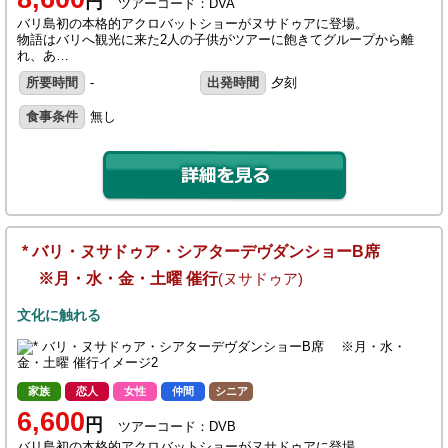
円
ツアーコード：DVA
バリ島初の本格的アクロバットショーがヌサドゥアに登場。
物語はバリへ観光に来た2人の子供がツアーに飽きてグループから離
れ、あ…
所要時間
-
出発時間
夕刻
食事条件
無し
* バリ・ヌサドゥア・シアターデヴダンショーB席
※月・水・金・土曜 催行
(ヌサドゥア)
文化に触れる
家族
恋人
女性
仲間
シニア
6,600
円
ツアーコード：DVB
バリ島初の本格的アクロバットショーがヌサドゥアに登場。