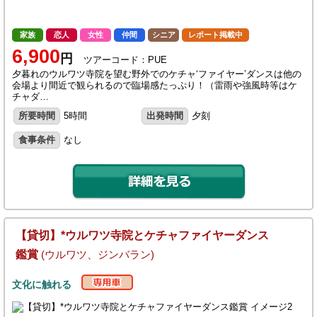
家族
恋人
女性
仲間
シニア
レポート掲載中
6,900
円
ツアーコード：PUE
夕暮れのウルワツ寺院を望む野外でのケチャ‘ファイヤー’ダンスは他の
会場より間近で観られるので臨場感たっぷり！（雷雨や強風時等はケ
チャダ…
所要時間
5時間
出発時間
夕刻
食事条件
なし
【貸切】*ウルワツ寺院とケチャファイヤーダンス
鑑賞
(ウルワツ、ジンバラン)
文化に触れる