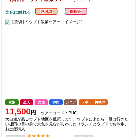
文化に触れる
家族
恋人
女性
仲間
シニア
レポート掲載中
11,500
円
ツアーコード：PUC
大自然が残るウブド地区を散策します。ウブドに来たら一度は行きた
い棚田の目の前で景色を見ながらゆったりランチとウブドでお散歩。
お土産購入…