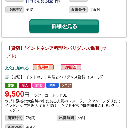
口コミを見る(全1件)
出発時間
午後
食事条件
夕食付
【貸切】*インドネシア料理とバリダンス鑑賞
(ウ
ブド)
文化に触れる
家族
恋人
女性
仲間
シニア
9,500
円
ツアーコード：PUD
ウブド渓谷の大自然の中にある人気のレストラン タマン・デダリにて
インドネシア料理の夕食の後は、ウブド王宮で毎夜開催されるバリニ
ーズダン…
所要時間
7時間
出発時間
夕刻
食事条件
夕食付