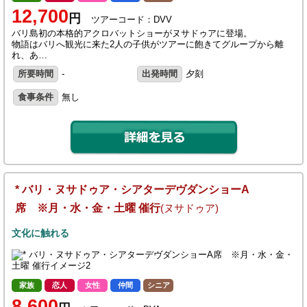
12,700
円
ツアーコード：DVV
バリ島初の本格的アクロバットショーがヌサドゥアに登場。
物語はバリへ観光に来た2人の子供がツアーに飽きてグループから離
れ、あ…
所要時間
-
出発時間
夕刻
食事条件
無し
* バリ・ヌサドゥア・シアターデヴダンショーA
席 ※月・水・金・土曜 催行
(ヌサドゥア)
文化に触れる
家族
恋人
女性
仲間
シニア
8,600