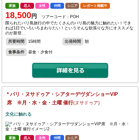
家族
恋人
女性
仲間
シニア
レポート掲載中
18,500
円
ツアーコード：POH
限られたバリ島旅行の中でたくさんのバリ島の魅力に触れたい！でき
れば1日でいろいろまわりたい！というそんな欲張りな方にオススメな
のが新登…
所要時間
15時間
出発時間
朝
食事条件
昼食・夕食付
* バリ・ヌサドゥア・シアターデヴダンショーVIP
席 ※月・水・金・土曜 催行
(ヌサドゥア)
文化に触れる
家族
恋人
女性
仲間
シニア