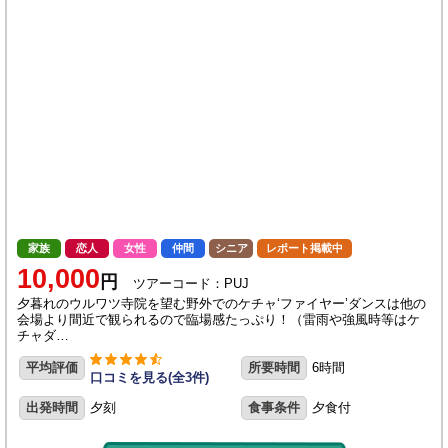
家族
恋人
女性
仲間
シニア
レポート掲載中
10,000
円
ツアーコード：PUJ
夕暮れのウルワツ寺院を望む野外でのケチャ‘ファイヤー’ダンスは他の
会場より間近で観られるので臨場感たっぷり！（雷雨や強風時等はケ
チャダ…
平均評価
所要時間
6時間
口コミを見る(全3件)
出発時間
夕刻
食事条件
夕食付