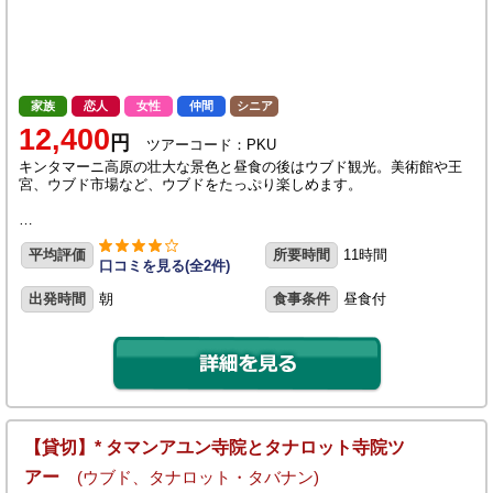
家族
恋人
女性
仲間
シニア
12,400
円
ツアーコード：PKU
キンタマーニ高原の壮大な景色と昼食の後はウブド観光。美術館や王
宮、ウブド市場など、ウブドをたっぷり楽しめます。
…
平均評価
所要時間
11時間
口コミを見る(全2件)
出発時間
朝
食事条件
昼食付
【貸切】* タマンアユン寺院とタナロット寺院ツ
アー
(ウブド、タナロット・タバナン)