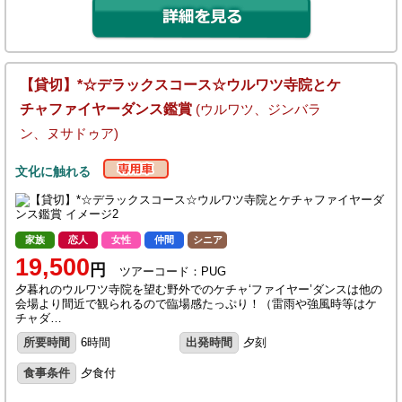
【貸切】*☆デラックスコース☆ウルワツ寺院とケ
チャファイヤーダンス鑑賞
(ウルワツ、ジンバラ
ン、ヌサドゥア)
文化に触れる
家族
恋人
女性
仲間
シニア
19,500
円
ツアーコード：PUG
夕暮れのウルワツ寺院を望む野外でのケチャ‘ファイヤー’ダンスは他の
会場より間近で観られるので臨場感たっぷり！（雷雨や強風時等はケ
チャダ…
所要時間
6時間
出発時間
夕刻
食事条件
夕食付