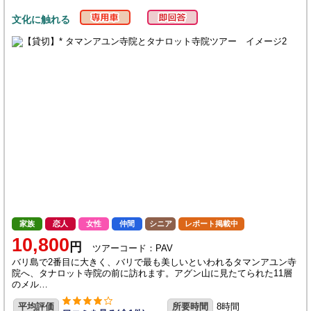
文化に触れる
家族
恋人
女性
仲間
シニア
レポート掲載中
10,800
円
ツアーコード：PAV
バリ島で2番目に大きく、バリで最も美しいといわれるタマンアユン寺
院へ、タナロット寺院の前に訪れます。アグン山に見たてられた11層
のメル…
平均評価
所要時間
8時間