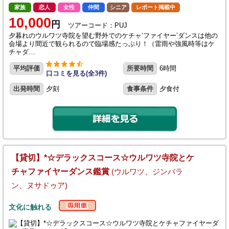
家族
恋人
女性
仲間
シニア
レポート掲載中
10,000
円
ツアーコード：PUJ
夕暮れのウルワツ寺院を望む野外でのケチャ‘ファイヤー’ダンスは他の
会場より間近で観られるので臨場感たっぷり！（雷雨や強風時等はケ
チャダ…
平均評価
所要時間
6時間
口コミを見る(全3件)
出発時間
夕刻
食事条件
夕食付
【貸切】*☆デラックスコース☆ウルワツ寺院とケ
チャファイヤーダンス鑑賞
(ウルワツ、ジンバラ
ン、ヌサドゥア)
文化に触れる