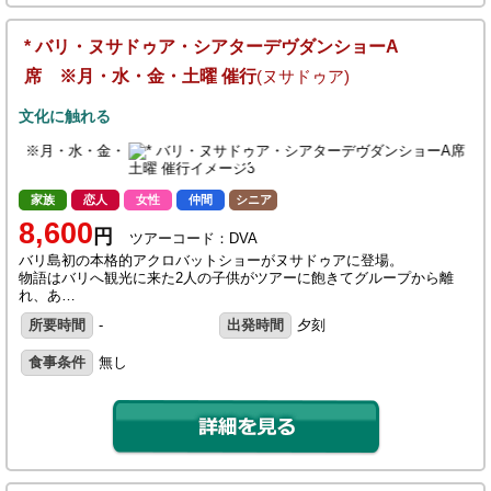
* バリ・ヌサドゥア・シアターデヴダンショーA
席 ※月・水・金・土曜 催行
(ヌサドゥア)
文化に触れる
家族
恋人
女性
仲間
シニア
8,600
円
ツアーコード：DVA
バリ島初の本格的アクロバットショーがヌサドゥアに登場。
物語はバリへ観光に来た2人の子供がツアーに飽きてグループから離
れ、あ…
所要時間
-
出発時間
夕刻
食事条件
無し