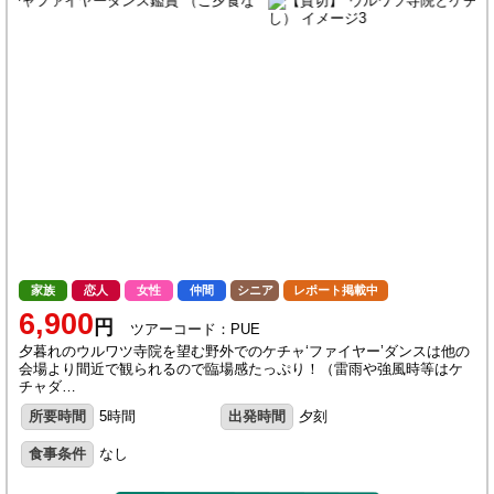
家族
恋人
女性
仲間
シニア
レポート掲載中
6,900
円
ツアーコード：PUE
夕暮れのウルワツ寺院を望む野外でのケチャ‘ファイヤー’ダンスは他の
会場より間近で観られるので臨場感たっぷり！（雷雨や強風時等はケ
チャダ…
所要時間
5時間
出発時間
夕刻
食事条件
なし