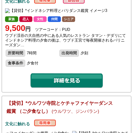
文化に触れる
家族
恋人
女性
仲間
シニア
9,500
円
ツアーコード：PUD
ウブド渓谷の大自然の中にある人気のレストラン タマン・デダリにて
インドネシア料理の夕食の後は、ウブド王宮で毎夜開催されるバリニ
ーズダン…
所要時間
7時間
出発時間
夕刻
食事条件
夕食付
【貸切】*ウルワツ寺院とケチャファイヤーダンス
鑑賞 （ご夕食なし）
(ウルワツ、ジンバラン)
文化に触れる