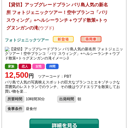
【貸切】アップグレードプラン バリ島人気の新名
所 フォトジェニックツアー！空中ブランコ「バリ
スウィング」+ヘルシーランチ＋ウブド散策+トゥ
グヌンガンの滝
(ウブド)
フォトジェニックツアー
家族
恋人
女性
仲間
12,500
円
ツアーコード：PBT
バリ島で人気の写真映えスポットの巨大なブランコとエキゾチックな
雰囲気のレストランでのランチ、その後はウブドエリアを散策してお
買い物を楽…
所要時間
10時間30分
出発時間
朝
食事条件
昼食付