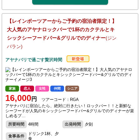
【レインボーツアーからご予約の宿泊者限定！】
大人気のアヤナロックバーで1杯のカクテルとキ
シックシーフードバー&グリルでのディナー
(ジン
バラン)
アヤナバリで過ごす贅沢時間
家族
恋人
女性
仲間
シニア
16,000
円
ツアーコード：RGA
アヤナバリに宿泊したら、絶対に行きたい！ロックバー！！と新鮮な
シーフードが人気のキシックシーフードバー&グリルでのディナーが楽
しめるプ…
所要時間
4時間
出発時間
夕刻
ドリンク1杯、夕
食事条件
食