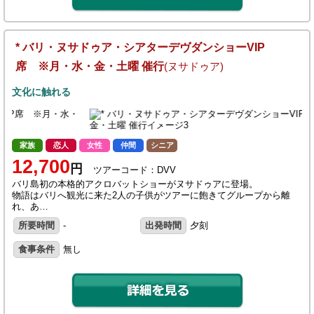
* バリ・ヌサドゥア・シアターデヴダンショーVIP
席 ※月・水・金・土曜 催行
(ヌサドゥア)
文化に触れる
家族
恋人
女性
仲間
シニア
12,700
円
ツアーコード：DVV
バリ島初の本格的アクロバットショーがヌサドゥアに登場。
物語はバリへ観光に来た2人の子供がツアーに飽きてグループから離
れ、あ…
所要時間
-
出発時間
夕刻
食事条件
無し