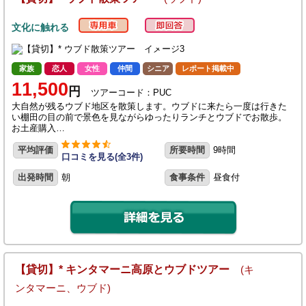
文化に触れる
家族
恋人
女性
仲間
シニア
レポート掲載中
11,500
円
ツアーコード：PUC
大自然が残るウブド地区を散策します。ウブドに来たら一度は行きた
い棚田の目の前で景色を見ながらゆったりランチとウブドでお散歩。
お土産購入…
平均評価
所要時間
9時間
口コミを見る(全3件)
出発時間
朝
食事条件
昼食付
【貸切】* キンタマーニ高原とウブドツアー
(キ
ンタマーニ、ウブド)