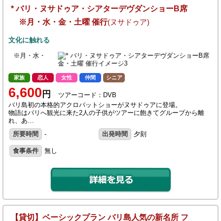
* バリ・ヌサドゥア・シアターデヴダンショーB席
※月・水・金・土曜 催行
(ヌサドゥア)
文化に触れる
家族
恋人
女性
仲間
シニア
6,600
円
ツアーコード：DVB
バリ島初の本格的アクロバットショーがヌサドゥアに登場。
物語はバリへ観光に来た2人の子供がツアーに飽きてグループから離
れ、あ…
所要時間
-
出発時間
夕刻
食事条件
無し
【貸切】ベーシックプラン バリ島人気の新名所 フ