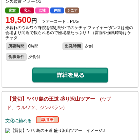
家族
恋人
女性
仲間
シニア
19,500
円
ツアーコード：PUG
夕暮れのウルワツ寺院を望む野外でのケチャ‘ファイヤー’ダンスは他の
会場より間近で観られるので臨場感たっぷり！（雷雨や強風時等はケ
チャダ…
所要時間
6時間
出発時間
夕刻
食事条件
夕食付
【貸切】*バリ島の王道 盛り沢山ツアー
(ウブ
ド、ウルワツ、ジンバラン)
文化に触れる