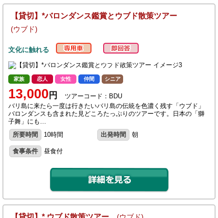
【貸切】*バロンダンス鑑賞とウブド散策ツアー
(ウブド)
文化に触れる
家族
恋人
女性
仲間
シニア
13,000
円
ツアーコード：BDU
バリ島に来たら一度は行きたいバリ島の伝統を色濃く残す「ウブド」
バロンダンスも含まれた見どころたっぷりのツアーです。日本の「獅
子舞」にも…
所要時間
10時間
出発時間
朝
食事条件
昼食付
【貸切】* ウブド散策ツアー
(ウブド)