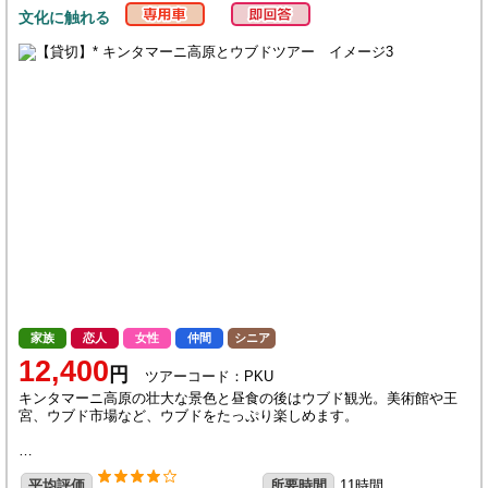
文化に触れる
家族
恋人
女性
仲間
シニア
12,400
円
ツアーコード：PKU
キンタマーニ高原の壮大な景色と昼食の後はウブド観光。美術館や王
宮、ウブド市場など、ウブドをたっぷり楽しめます。
…
平均評価
所要時間
11時間