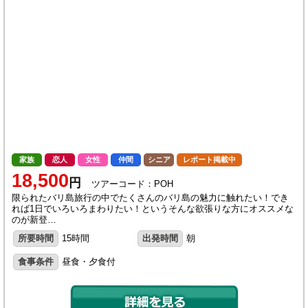
家族
恋人
女性
仲間
シニア
レポート掲載中
18,500
円
ツアーコード：POH
限られたバリ島旅行の中でたくさんのバリ島の魅力に触れたい！でき
れば1日でいろいろまわりたい！というそんな欲張りな方にオススメな
のが新登…
所要時間
15時間
出発時間
朝
食事条件
昼食・夕食付