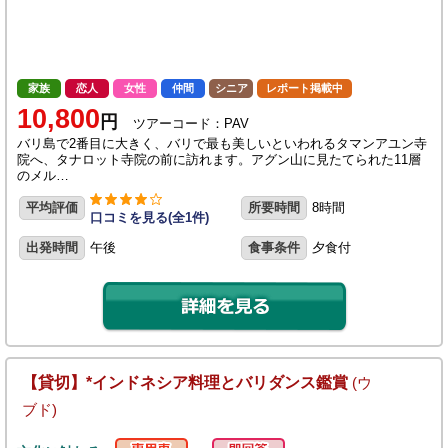
家族
恋人
女性
仲間
シニア
レポート掲載中
10,800
円
ツアーコード：PAV
バリ島で2番目に大きく、バリで最も美しいといわれるタマンアユン寺
院へ、タナロット寺院の前に訪れます。アグン山に見たてられた11層
のメル…
平均評価
所要時間
8時間
口コミを見る(全1件)
出発時間
午後
食事条件
夕食付
【貸切】*インドネシア料理とバリダンス鑑賞
(ウ
ブド)