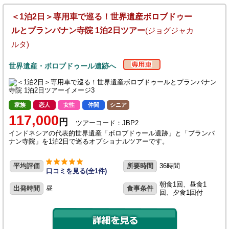
＜1泊2日＞専用車で巡る！世界遺産ボロブドゥー
ルとプランバナン寺院 1泊2日ツアー
(ジョグジャカ
ルタ)
世界遺産・ボロブドゥール遺跡へ
家族
恋人
女性
仲間
シニア
117,000
円
ツアーコード：JBP2
インドネシアの代表的世界遺産「ボロブドゥール遺跡」と「プランバ
ナン寺院」を1泊2日で巡るオプショナルツアーです。
平均評価
所要時間
36時間
口コミを見る(全1件)
朝食1回、昼食1
出発時間
昼
食事条件
回、夕食1回付