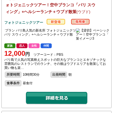
ォトジェニックツアー！空中ブランコ「バリ スウ
ィング」+ヘルシーランチ＋ウブド散策
(ウブド)
フォトジェニックツアー
家族
恋人
女性
仲間
12,000
円
ツアーコード：PBS
バリ島で人気の写真映えスポットの巨大なブランコとエキゾチックな
雰囲気のレストランでのランチ、その後はウブドエリアを散策してお
買い物も楽…
所要時間
10時間30分
出発時間
朝
食事条件
昼食付