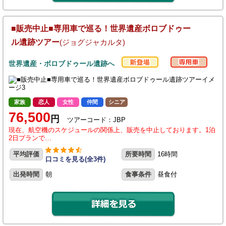
■販売中止■専用車で巡る！世界遺産ボロブドゥー
ル遺跡ツアー
(ジョグジャカルタ)
世界遺産・ボロブドゥール遺跡へ
家族
恋人
女性
仲間
シニア
76,500
円
ツアーコード：JBP
現在、航空機のスケジュールの関係上、販売を中止しております。1泊
2日プランで…
平均評価
所要時間
16時間
口コミを見る(全3件)
出発時間
朝
食事条件
昼食付