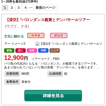
1～20件を表示(全171件中)
…
1
2
3
4
最後のページ
【貸切】*バロンダンス鑑賞とデンパサールツアー
(ウブド、クタ)
文化に触れる
家族
恋人
女性
仲間
シニア
12,900
円
ツアーコード：PBD
バリ島の代名詞ともなる「バロンダンス」が鑑賞できるツアーです。
あまり知られていないバリ島の首都「デンパサール」を巡ります。…
所要時間
8時間
出発時間
朝
食事条件
昼食付