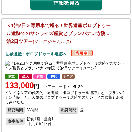
＜1泊2日＞専用車で巡る！世界遺産ボロブドゥー
ル遺跡でのサンライズ鑑賞とプランバナン寺院 1
泊2日ツアー
(ジョグジャカルタ)
世界遺産・ボロブドゥール遺跡へ
家族
恋人
女性
仲間
シニア
133,000
円
ツアーコード：JBP2-S
インドネシアの代表的世界遺産「ボロブドゥール遺跡」と「プランバ
ナン寺院」と、人気のボロブドゥール遺跡でのサンライズ鑑賞もお楽
しみいただ…
所要時間
36時間
出発時間
昼
朝食1回、昼食1
食事条件
回、夕食1回付