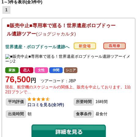
1～3件を表示(全3件中)
1
■販売中止■専用車で巡る！世界遺産ボロブドゥー
ル遺跡ツアー
(ジョグジャカルタ)
世界遺産・ボロブドゥール遺跡へ
家族
恋人
女性
仲間
シニア
76,500
円
ツアーコード：JBP
現在、航空機のスケジュールの関係上、販売を中止しております。1泊
2日プランで…
平均評価
所要時間
16時間
口コミを見る(全3件)
出発時間
朝
食事条件
昼食付