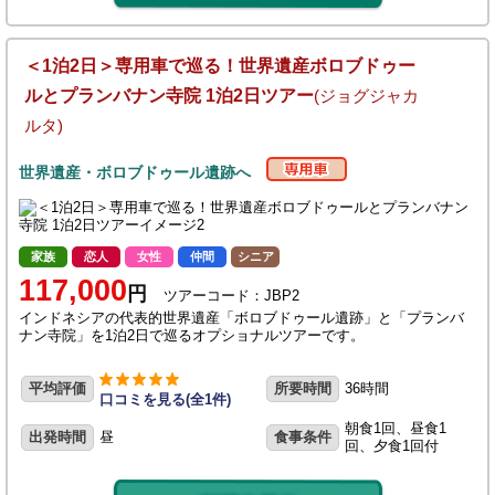
＜1泊2日＞専用車で巡る！世界遺産ボロブドゥー
ルとプランバナン寺院 1泊2日ツアー
(ジョグジャカ
ルタ)
世界遺産・ボロブドゥール遺跡へ
家族
恋人
女性
仲間
シニア
117,000
円
ツアーコード：JBP2
インドネシアの代表的世界遺産「ボロブドゥール遺跡」と「プランバ
ナン寺院」を1泊2日で巡るオプショナルツアーです。
平均評価
所要時間
36時間
口コミを見る(全1件)
朝食1回、昼食1
出発時間
昼
食事条件
回、夕食1回付