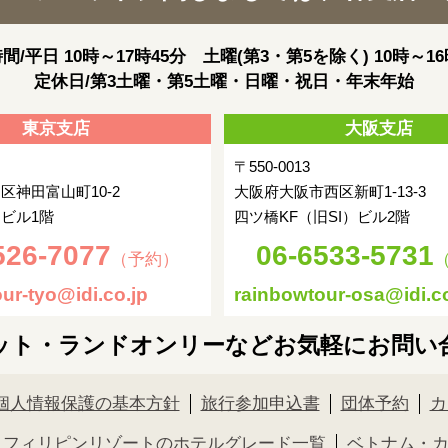
間/平日 10時～17時45分 土曜(第3・第5を除く) 10時～16
定休日/第3土曜・第5土曜・日曜・祝日・年末年始
東京支店
大阪支店
〒550-0013
区神田富山町10-2
大阪府大阪市西区新町1-13-3
ビル1階
四ツ橋KF（旧SI）ビル2階
526-7077
06-6533-5731
（予約）
ur-tyo@idi.co.jp
rainbowtour-osa@idi.co
ット・ランドオンリーなどお気軽にお問い
個人情報保護の基本方針
旅行参加申込書
団体予約
カ
フィリピンリゾートのホテルグレード一覧
ベトナム・