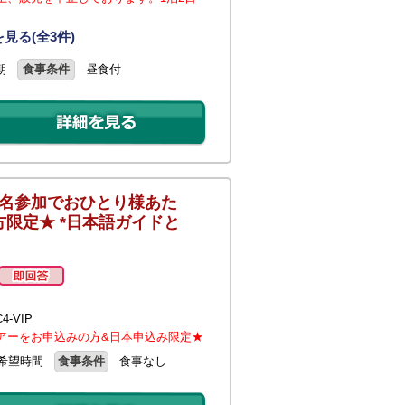
見る(全3件)
朝
食事条件
昼食付
4名参加でおひとり様あた
方限定★ *日本語ガイドと
-VIP
アーをお申込みの方&日本申込み限定★
希望時間
食事条件
食事なし