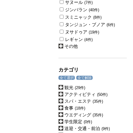
サヌール
(7件)
ジンバラン
(40件)
スミニャック
(8件)
タンジュン・ブノア
(6件)
ヌサドゥア
(19件)
レギャン
(4件)
その他
カテゴリ
全て選択
全て解除
観光
(29件)
アクティビティ
(50件)
スパ・エステ
(35件)
食事
(18件)
ウエディング
(35件)
学生限定
(0件)
送迎・交通・前泊
(9件)