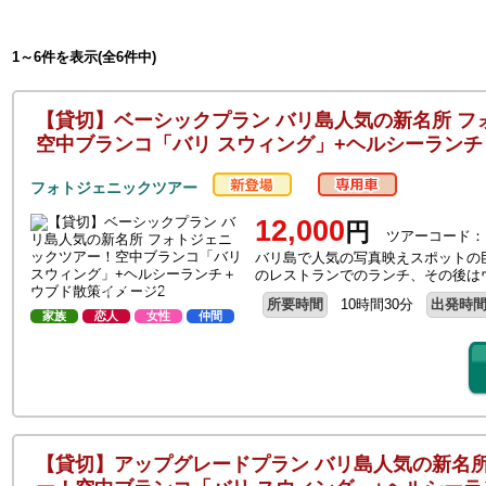
1～6件を表示(全6件中)
【貸切】ベーシックプラン バリ島人気の新名所 フ
空中ブランコ「バリ スウィング」+ヘルシーラン
フォトジェニックツアー
12,000
円
ツアーコード：
バリ島で人気の写真映えスポットの
のレストランでのランチ、その後は
所要時間
10時間30分
出発時
家族
恋人
女性
仲間
【貸切】アップグレードプラン バリ島人気の新名所