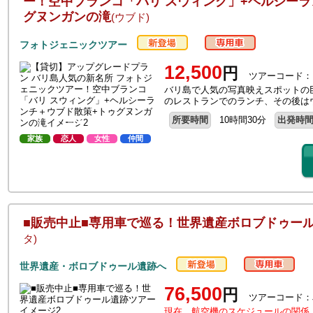
ー！空中ブランコ「バリ スウィング」+ヘルシーラ
グヌンガンの滝
(ウブド)
フォトジェニックツアー
12,500
円
ツアーコード：
バリ島で人気の写真映えスポットの
のレストランでのランチ、その後は
所要時間
10時間30分
出発時
家族
恋人
女性
仲間
■販売中止■専用車で巡る！世界遺産ボロブドゥー
タ)
世界遺産・ボロブドゥール遺跡へ
76,500
円
ツアーコード：
現在、航空機のスケジュールの関係