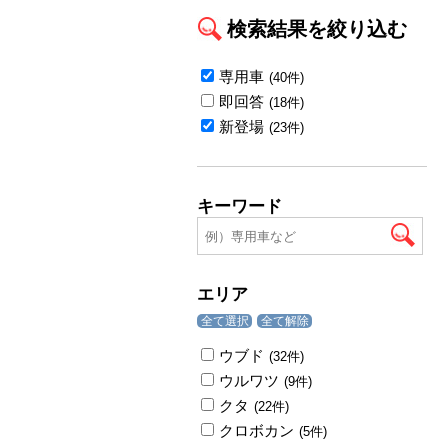
検索結果を絞り込む
専用車
(40件)
即回答
(18件)
新登場
(23件)
キーワード
エリア
全て選択
全て解除
ウブド
(32件)
ウルワツ
(9件)
クタ
(22件)
クロボカン
(5件)