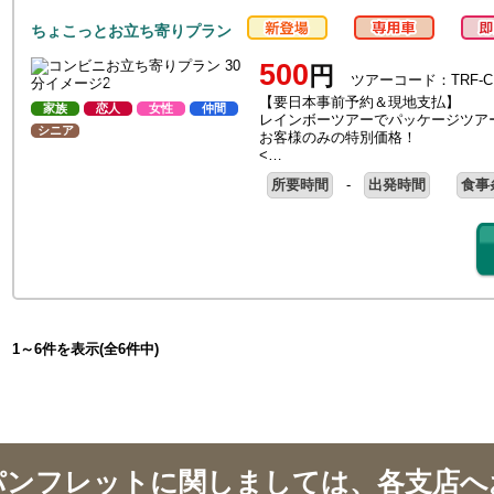
ちょこっとお立ち寄りプラン
500
円
ツアーコード：TRF-C
【要日本事前予約＆現地支払】
家族
恋人
女性
仲間
レインボーツアーでパッケージツア
シニア
お客様のみの特別価格！
<…
所要時間
-
出発時間
食事
1～6件を表示(全6件中)
パンフレットに関しましては、各支店へ