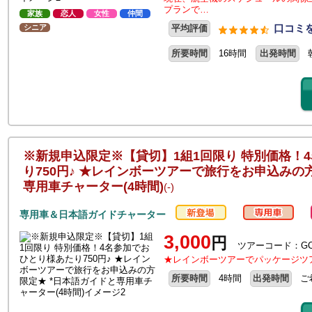
プランで…
家族
恋人
女性
仲間
口コミを
シニア
平均評価
所要時間
16時間
出発時間
※新規申込限定※【貸切】1組1回限り 特別価格！
り750円♪ ★レインボーツアーで旅行をお申込みの
専用車チャーター(4時間)
(-)
専用車＆日本語ガイドチャーター
3,000
円
ツアーコード：GC4
★レインボーツアーでパッケージツ
所要時間
4時間
出発時間
ご