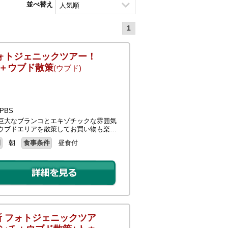
並べ替え
1
ォトジェニックツアー！
チ＋ウブド散策
(ウブド)
PBS
巨大なブランコとエキゾチックな雰囲気
ウブドエリアを散策してお買い物も楽…
間
朝
食事条件
昼食付
 フォトジェニックツア