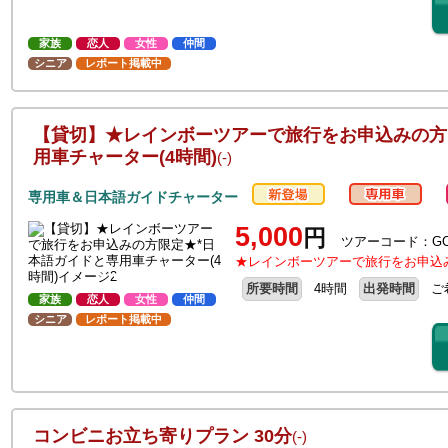
家族
恋人
女性
仲間
シニア
レポート掲載中
【貸切】★レインボーツアーで旅行をお申込みの方
用車チャーター(4時間)
(-)
専用車＆日本語ガイドチャーター
5,000
円
ツアーコード：GC
★レインボーツアーで旅行をお申込
所要時間
4時間
出発時間
ご
家族
恋人
女性
仲間
シニア
レポート掲載中
コンビニお立ち寄りプラン 30分
(-)