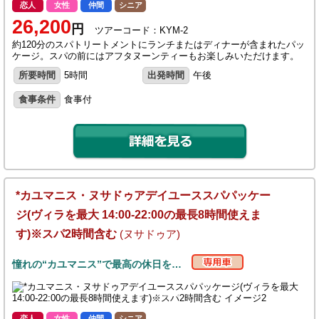
恋人
女性
仲間
シニア
26,200
円
ツアーコード：KYM-2
約120分のスパトリートメントにランチまたはディナーが含まれたパッ
ケージ。スパの前にはアフタヌーンティーもお楽しみいただけます。
所要時間
5時間
出発時間
午後
食事条件
食事付
*カユマニス・ヌサドゥアデイユーススパパッケー
ジ(ヴィラを最大 14:00-22:00の最長8時間使えま
す)※スパ2時間含む
(ヌサドゥア)
憧れの“カユマニス”で最高の休日を…
恋人
女性
仲間
シニア