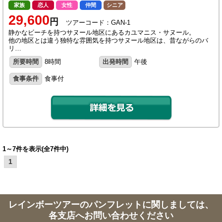
家族
恋人
女性
仲間
シニア
29,600
円
ツアーコード：GAN-1
静かなビーチを持つサヌール地区にあるカユマニス・サヌール。
他の地区とは違う独特な雰囲気を持つサヌール地区は、昔ながらのバ
リ…
所要時間
8時間
出発時間
午後
食事条件
食事付
1～7件を表示(全7件中)
1
レインボーツアーのパンフレットに関しましては、
各支店へお問い合わせください