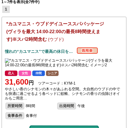
1～7件を表示(全7件中)
1
*カユマニス・ウブドデイユーススパパッケージ
(ヴィラを最大 14:00-22:00の最長8時間使えま
す)※スパ2時間含む
(ウブド)
憧れの“カユマニス”で最高の休日を…
恋人
女性
仲間
シニア
31,600
円
ツアーコード：KYM-1
やさしい香のシナモンの木々があふれる空間。大自然のウブドの中で
も快適に過ごせるよう各ベッドに蚊帳、シナモンの香りの虫除けオイ
ルもご用意…
所要時間
8時間
出発時間
午後
食事条件
食事付