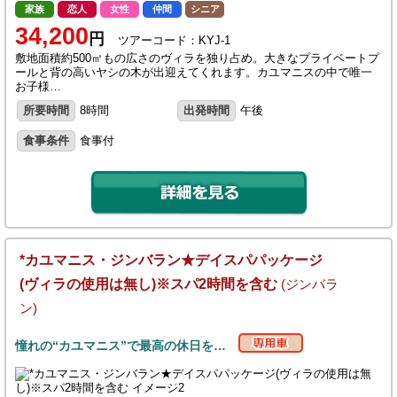
家族
恋人
女性
仲間
シニア
34,200
円
ツアーコード：KYJ-1
敷地面積約500㎡もの広さのヴィラを独り占め。大きなプライベートプ
ールと背の高いヤシの木が出迎えてくれます。カユマニスの中で唯一
お子様…
所要時間
8時間
出発時間
午後
食事条件
食事付
*カユマニス・ジンバラン★デイスパパッケージ
(ヴィラの使用は無し)※スパ2時間を含む
(ジンバラ
ン)
憧れの“カユマニス”で最高の休日を…