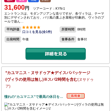
31,600
円
ツアーコード：KYN-1
エントランスは、モダンアジアンな造りですが、各ヴィラは、テーマ
別にデザインされており、バリ風の藁ぶき屋根が印象的。ヴィラのプ
ールで遊ん…
平均評価
所要時間
8時間
口コミを見る(全1件)
出発時間
午後
食事条件
食事付
*カユマニス・ヌサドゥア★デイスパパッケージ
(ヴィラの使用は無し)※スパ2時間を含む
(ヌサドゥ
ア)
憧れの“カユマニス”で最高の休日を…