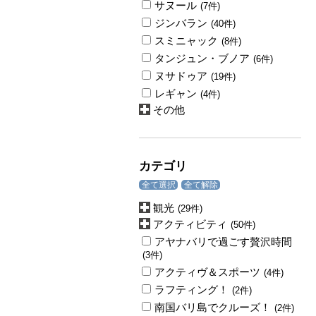
サヌール
(7件)
ジンバラン
(40件)
スミニャック
(8件)
タンジュン・ブノア
(6件)
ヌサドゥア
(19件)
レギャン
(4件)
その他
カテゴリ
全て選択
全て解除
観光
(29件)
アクティビティ
(50件)
アヤナバリで過ごす贅沢時間
(3件)
アクティヴ＆スポーツ
(4件)
ラフティング！
(2件)
南国バリ島でクルーズ！
(2件)