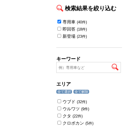
検索結果を絞り込む
専用車
(40件)
即回答
(18件)
新登場
(23件)
キーワード
エリア
全て選択
全て解除
ウブド
(32件)
ウルワツ
(9件)
クタ
(22件)
クロボカン
(5件)