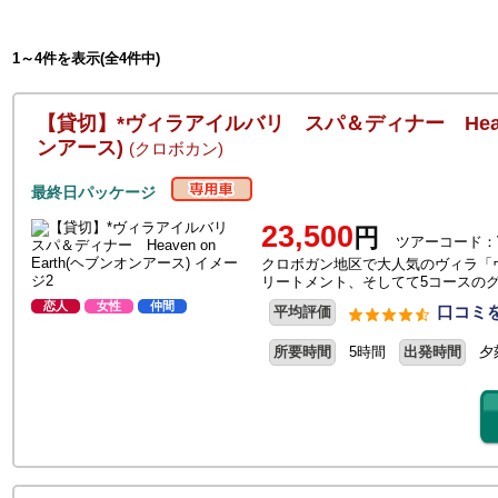
1～4件を表示(全4件中)
【貸切】*ヴィラアイルバリ スパ＆ディナー Heaven
ンアース)
(クロボカン)
最終日パッケージ
23,500
円
ツアーコード：V
クロボガン地区で大人気のヴィラ「ヴ
リートメント、そしてて5コースの
恋人
女性
仲間
口コミを
平均評価
所要時間
5時間
出発時間
夕