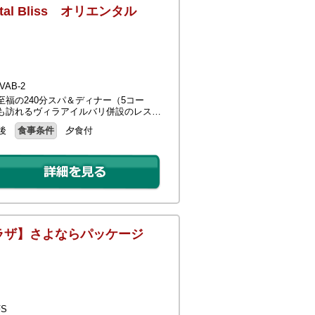
l Bliss オリエンタル
AB-2
福の240分スパ＆ディナー（5コー
も訪れるヴィラアイルバリ併設のレス…
後
食事条件
夕食付
ラザ】さよならパッケージ
S