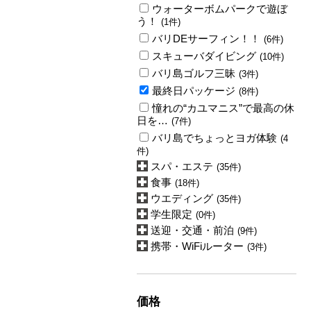
ウォーターボムパークで遊ぼ
う！
(1件)
バリDEサーフィン！！
(6件)
スキューバダイビング
(10件)
バリ島ゴルフ三昧
(3件)
最終日パッケージ
(8件)
憧れの“カユマニス”で最高の休
日を…
(7件)
バリ島でちょっとヨガ体験
(4
件)
スパ・エステ
(35件)
食事
(18件)
ウエディング
(35件)
学生限定
(0件)
送迎・交通・前泊
(9件)
携帯・WiFiルーター
(3件)
価格