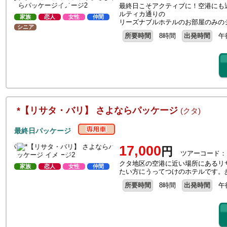
最終日こそアクティブに！空港にも
ルティカ通りの
家族
恋人
女性
仲間
リーズナブルホテルのお部屋のみの
シニア
所要時間
8時間
出発時間
午
*【リサタ・バリ】 さよならパッケージ
(クタ)
最終日パッケージ
17,000
円
ツアーコード：
クタ地区の空港に近い場所にあるリ
家族
恋人
女性
仲間
たい方にうってつけのホテルです。
所要時間
8時間
出発時間
午