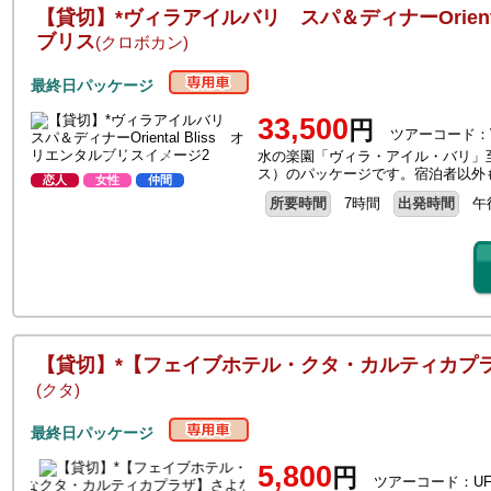
【貸切】*ヴィラアイルバリ スパ＆ディナーOrienta
ブリス
(クロボカン)
最終日パッケージ
33,500
円
ツアーコード：V
水の楽園「ヴィラ・アイル・バリ」至
ス）のパッケージです。宿泊者以外
恋人
女性
仲間
所要時間
7時間
出発時間
午
【貸切】*【フェイブホテル・クタ・カルティカプ
(クタ)
最終日パッケージ
5,800
円
ツアーコード：UF