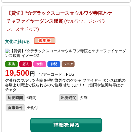
【貸切】*☆デラックスコース☆ウルワツ寺院とケ
チャファイヤーダンス鑑賞
(ウルワツ、ジンバラ
ン、ヌサドゥア)
文化に触れる
家族
恋人
女性
仲間
シニア
19,500
円
ツアーコード：PUG
夕暮れのウルワツ寺院を望む野外でのケチャ‘ファイヤー’ダンスは他の
会場より間近で観られるので臨場感たっぷり！（雷雨や強風時等はケ
チャダ…
所要時間
6時間
出発時間
夕刻
食事条件
夕食付