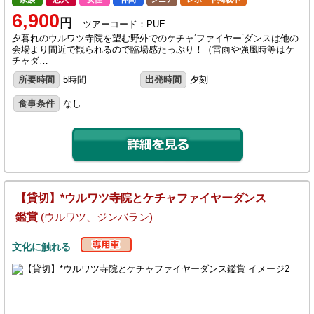
6,900
円
ツアーコード：PUE
夕暮れのウルワツ寺院を望む野外でのケチャ‘ファイヤー’ダンスは他の
会場より間近で観られるので臨場感たっぷり！（雷雨や強風時等はケ
チャダ…
所要時間
5時間
出発時間
夕刻
食事条件
なし
【貸切】*ウルワツ寺院とケチャファイヤーダンス
鑑賞
(ウルワツ、ジンバラン)
文化に触れる