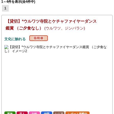
1～4件を表示(全4件中)
1
【貸切】*ウルワツ寺院とケチャファイヤーダンス
鑑賞 （ご夕食なし）
(ウルワツ、ジンバラン)
文化に触れる
家族
恋人
女性
仲間
シニア
レポート掲載中