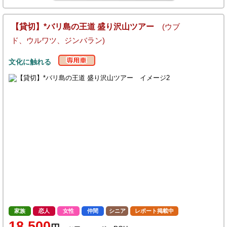
【貸切】*バリ島の王道 盛り沢山ツアー
(ウブ
ド、ウルワツ、ジンバラン)
文化に触れる
家族
恋人
女性
仲間
シニア
レポート掲載中
18,500