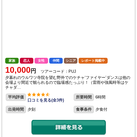
家族
恋人
女性
仲間
シニア
レポート掲載中
10,000
円
ツアーコード：PUJ
夕暮れのウルワツ寺院を望む野外でのケチャ‘ファイヤー’ダンスは他の
会場より間近で観られるので臨場感たっぷり！（雷雨や強風時等はケ
チャダ…
平均評価
所要時間
6時間
口コミを見る(全3件)
出発時間
夕刻
食事条件
夕食付