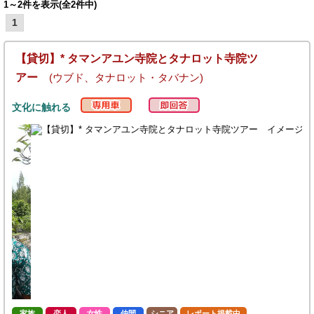
1～2件を表示(全2件中)
1
【貸切】* タマンアユン寺院とタナロット寺院ツ
アー
(ウブド、タナロット・タバナン)
文化に触れる
家族
恋人
女性
仲間
シニア
レポート掲載中