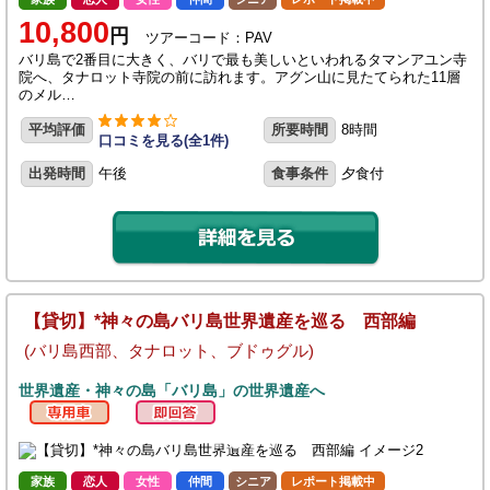
10,800
円
ツアーコード：PAV
バリ島で2番目に大きく、バリで最も美しいといわれるタマンアユン寺
院へ、タナロット寺院の前に訪れます。アグン山に見たてられた11層
のメル…
平均評価
所要時間
8時間
口コミを見る(全1件)
出発時間
午後
食事条件
夕食付
【貸切】*神々の島バリ島世界遺産を巡る 西部編
(バリ島西部、タナロット、ブドゥグル)
世界遺産・神々の島「バリ島」の世界遺産へ
家族
恋人
女性
仲間
シニア
レポート掲載中