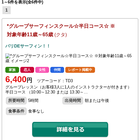
1～6件を表示(全6件中)
1
*グループサーフィンスクール☆半日コース☆ ※
対象年齢11歳～65歳
(クタ)
バリDEサーフィン！！
家族
恋人
女性
仲間
レポート掲載中
6,400
円
ツアーコード：TD3
グループレッスン（お客様3人に1人のインストラクターが付きます）
半日コース （10:00～12:30 または 13:30～…
所要時間
5時間
出発時間
朝または午後
食事条件
食事なし