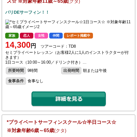
ス☆ ※対象年齢11歳～65歳
(クタ)
バリDEサーフィン！！
家族
恋人
女性
仲間
レポート掲載中
14,300
円
ツアーコード：TD8
セミプライベートレッスン（お客様2人に1人のインストラクターが付
きます）
1日コース（10:00～16:00／ドリンク付き）…
所要時間
9時間
出発時間
朝または午後
食事条件
食事なし
*プライベートサーフィンスクール☆半日コース☆
※対象年齢6歳～65歳
(クタ)