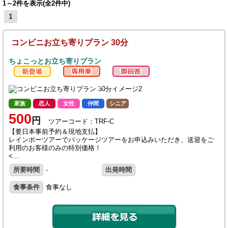
1～2件を表示(全2件中)
1
コンビニお立ち寄りプラン 30分
ちょこっとお立ち寄りプラン
家族
恋人
女性
仲間
シニア
500
円
ツアーコード：TRF-C
【要日本事前予約＆現地支払】
レインボーツアーでパッケージツアーをお申込みいただき、送迎をご
利用のお客様のみの特別価格！
<…
所要時間
-
出発時間
食事条件
食事なし