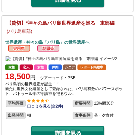
【貸切】*神々の島バリ島世界遺産を巡る 東部編
(バリ島東部)
世界遺産・神々の島「バリ島」の世界遺産へ
家族
恋人
女性
仲間
シニア
レポート掲載中
18,500
円
ツアーコード：PSE
バリ島初の世界遺産が誕生！！
新たに世界文化遺産として登録された、バリ島有数のパワースポッ
ト、バトゥール湖の守護神を祀るウル…
平均評価
所要時間
12時間30分
口コミを見る(全2件)
出発時間
朝
食事条件
昼・夕食付