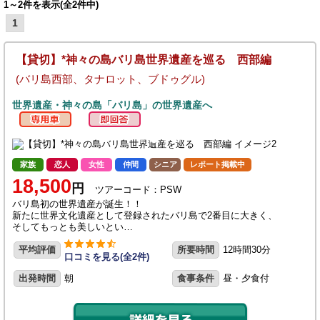
1～2件を表示(全2件中)
1
【貸切】*神々の島バリ島世界遺産を巡る 西部編
(バリ島西部、タナロット、ブドゥグル)
世界遺産・神々の島「バリ島」の世界遺産へ
家族
恋人
女性
仲間
シニア
レポート掲載中
18,500
円
ツアーコード：PSW
バリ島初の世界遺産が誕生！！
新たに世界文化遺産として登録されたバリ島で2番目に大きく、
そしてもっとも美しいとい…
平均評価
所要時間
12時間30分
口コミを見る(全2件)
出発時間
朝
食事条件
昼・夕食付