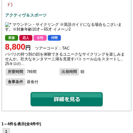
ド)
アクティヴ＆スポーツ
家族
恋人
女性
仲間
8,800
円
ツアーコード：TAC
ババリの持つ別の顔を体験できるユニークなサイクリングを楽しみま
せんか。壮大なキンタマーニ湖を見渡すバトゥール山をスタートし、
25キロの…
所要時間
7時間
出発時間
朝
食事条件
昼食付
1～4件を表示(全4件中)
1