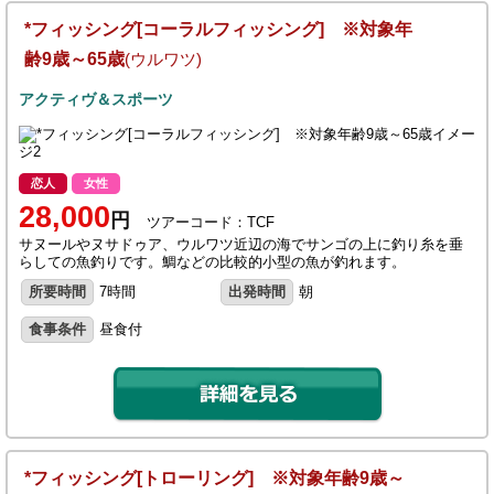
*フィッシング[コーラルフィッシング] ※対象年
齢9歳～65歳
(ウルワツ)
アクティヴ＆スポーツ
恋人
女性
28,000
円
ツアーコード：TCF
サヌールやヌサドゥア、ウルワツ近辺の海でサンゴの上に釣り糸を垂
らしての魚釣りです。鯛などの比較的小型の魚が釣れます。
所要時間
7時間
出発時間
朝
食事条件
昼食付
*フィッシング[トローリング] ※対象年齢9歳～