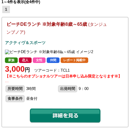
1～4件を表示(全4件中)
1
ビーチDEランチ ※対象年齢8歳～65歳
(タンジュ
ンブノア)
アクティヴ＆スポーツ
家族
恋人
女性
仲間
レポート掲載中
3,000
円
ツアーコード：TCL1
【※こちらのオプショナルツアーは日本申し込み限定となります※】
…
所要時間
3時間
出発時間
9：00
食事条件
昼食付