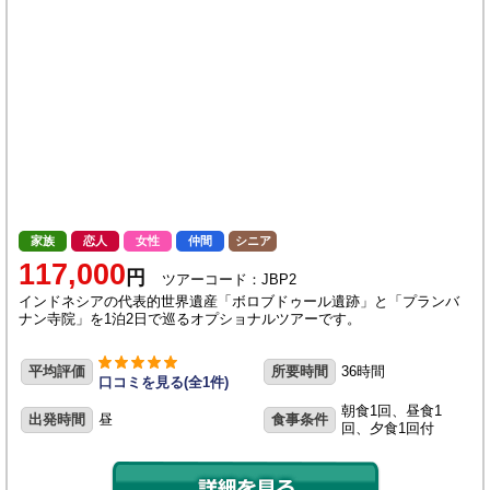
家族
恋人
女性
仲間
シニア
117,000
円
ツアーコード：JBP2
インドネシアの代表的世界遺産「ボロブドゥール遺跡」と「プランバ
ナン寺院」を1泊2日で巡るオプショナルツアーです。
平均評価
所要時間
36時間
口コミを見る(全1件)
朝食1回、昼食1
出発時間
昼
食事条件
回、夕食1回付