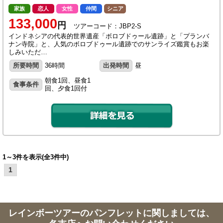
家族
恋人
女性
仲間
シニア
133,000
円
ツアーコード：JBP2-S
インドネシアの代表的世界遺産「ボロブドゥール遺跡」と「プランバ
ナン寺院」と、人気のボロブドゥール遺跡でのサンライズ鑑賞もお楽
しみいただ…
所要時間
36時間
出発時間
昼
朝食1回、昼食1
食事条件
回、夕食1回付
1～3件を表示(全3件中)
1
レインボーツアーのパンフレットに関しましては、