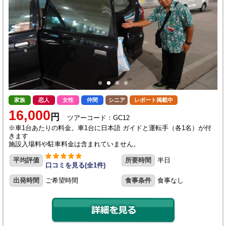
家族
恋人
女性
仲間
シニア
レポート掲載中
16,000
円
ツアーコード：GC12
※車1台あたりの料金。車1台に日本語 ガイドと運転手（各1名）が付
きます
施設入場料や駐車料金は含まれていません。
平均評価
所要時間
半日
口コミを見る(全1件)
出発時間
ご希望時間
食事条件
食事なし