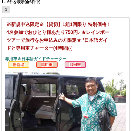
1～6件を表示(全6件中)
1
※新規申込限定※【貸切】1組1回限り 特別価格！
4名参加でおひとり様あたり750円♪ ★レインボー
ツアーで旅行をお申込みの方限定★ *日本語ガイ
ドと専用車チャーター(4時間)
(-)
専用車＆日本語ガイドチャーター