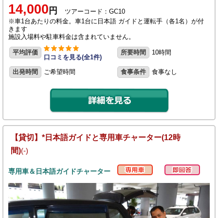
14,000
円
ツアーコード：GC10
※車1台あたりの料金。車1台に日本語 ガイドと運転手（各1名）が付
きます
施設入場料や駐車料金は含まれていません。
平均評価
所要時間
10時間
口コミを見る(全1件)
出発時間
ご希望時間
食事条件
食事なし
【貸切】*日本語ガイドと専用車チャーター(12時
間)
(-)
専用車＆日本語ガイドチャーター