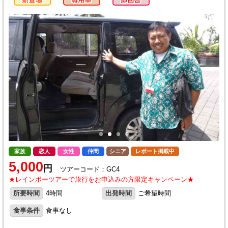
家族
恋人
女性
仲間
シニア
レポート掲載中
5,000
円
ツアーコード：GC4
★レインボーツアーで旅行をお申込みの方限定キャンペーン★
所要時間
4時間
出発時間
ご希望時間
食事条件
食事なし