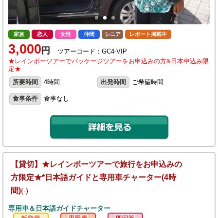
家族
恋人
女性
仲間
シニア
レポート掲載中
3,000
円
ツアーコード：GC4-VIP
★レインボーツアーでパッケージツアーをお申込みの方&日本申込み限
定★
所要時間
4時間
出発時間
ご希望時間
食事条件
食事なし
【貸切】★レインボーツアーで旅行をお申込みの
方限定★*日本語ガイドと専用車チャーター(4時
間)
(-)
専用車＆日本語ガイドチャーター