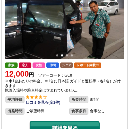
家族
恋人
女性
仲間
シニア
レポート掲載中
12,000
円
ツアーコード：GC8
※車1台あたりの料金。車1台に日本語 ガイドと運転手（各1名）が付
きます
施設入場料や駐車料金は含まれていません。
平均評価
所要時間
8時間
口コミを見る(全1件)
出発時間
ご希望時間
食事条件
食事なし