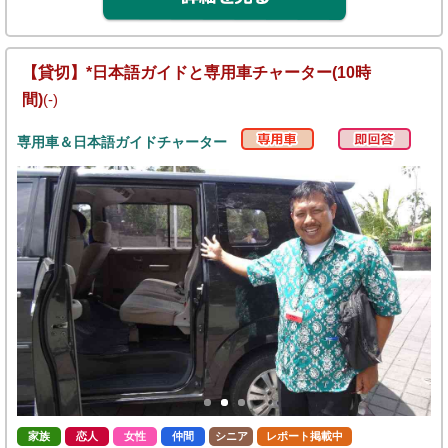
【貸切】*日本語ガイドと専用車チャーター(10時
間)
(-)
専用車＆日本語ガイドチャーター
家族
恋人
女性
仲間
シニア
レポート掲載中