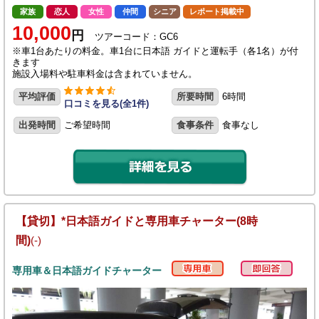
家族
恋人
女性
仲間
シニア
レポート掲載中
10,000
円
ツアーコード：GC6
※車1台あたりの料金。車1台に日本語 ガイドと運転手（各1名）が付
きます
施設入場料や駐車料金は含まれていません。
平均評価
所要時間
6時間
口コミを見る(全1件)
出発時間
ご希望時間
食事条件
食事なし
【貸切】*日本語ガイドと専用車チャーター(8時
間)
(-)
専用車＆日本語ガイドチャーター