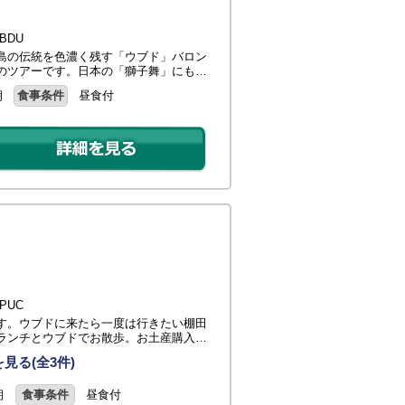
BDU
島の伝統を色濃く残す「ウブド」バロン
のツアーです。日本の「獅子舞」にも…
朝
食事条件
昼食付
PUC
す。ウブドに来たら一度は行きたい棚田
ランチとウブドでお散歩。お土産購入…
見る(全3件)
朝
食事条件
昼食付