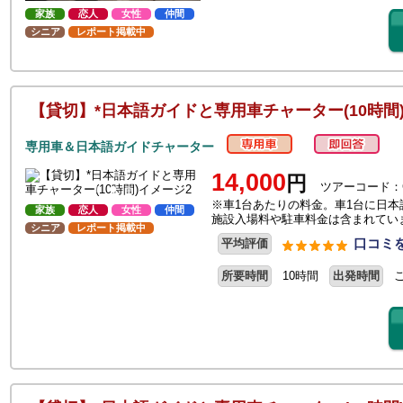
家族
恋人
女性
仲間
シニア
レポート掲載中
【貸切】*日本語ガイドと専用車チャーター(10時間
専用車＆日本語ガイドチャーター
14,000
円
ツアーコード：G
※車1台あたりの料金。車1台に日本
家族
恋人
女性
仲間
施設入場料や駐車料金は含まれてい
シニア
レポート掲載中
口コミを
平均評価
所要時間
10時間
出発時間