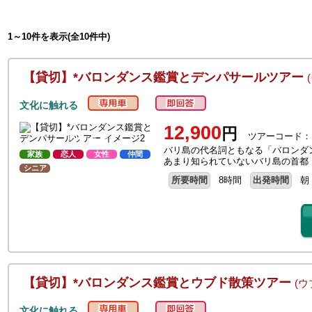
1～10件を表示(全10件中)
【貸切】*バロンダンス鑑賞とデンパサールツアー
文化に触れる
12,900
円
ツアーコード：
バリ島の代名詞ともなる「バロンダ
家族
恋人
女性
仲間
あまり知られていないバリ島の首都
シニア
所要時間
8時間
出発時間
朝
【貸切】*バロンダンス鑑賞とウブド散策ツアー
(ウ
文化に触れる