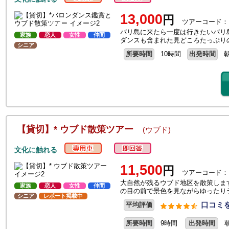
13,000
円
ツアーコード：
バリ島に来たら一度は行きたいバリ
家族
恋人
女性
仲間
ダンスも含まれた見どころたっぷり
シニア
所要時間
10時間
出発時間
【貸切】* ウブド散策ツアー
(ウブド)
文化に触れる
11,500
円
ツアーコード：
大自然が残るウブド地区を散策しま
家族
恋人
女性
仲間
の目の前で景色を見ながらゆったり
シニア
レポート掲載中
口コミを
平均評価
所要時間
9時間
出発時間