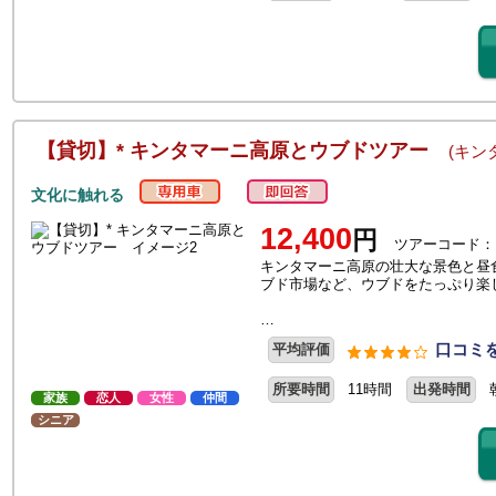
【貸切】* キンタマーニ高原とウブドツアー
(キン
文化に触れる
12,400
円
ツアーコード：
キンタマーニ高原の壮大な景色と昼
ブド市場など、ウブドをたっぷり楽
…
口コミを
平均評価
所要時間
11時間
出発時間
家族
恋人
女性
仲間
シニア