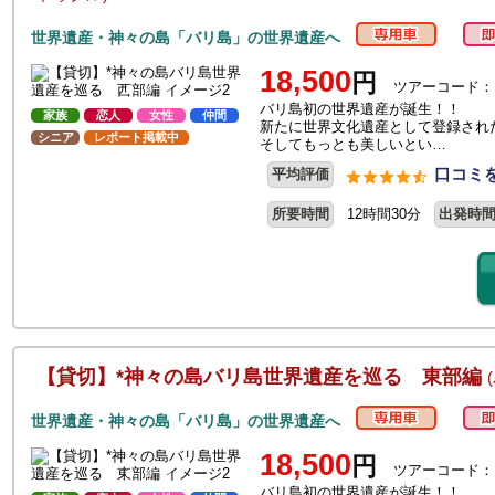
世界遺産・神々の島「バリ島」の世界遺産へ
18,500
円
ツアーコード：
バリ島初の世界遺産が誕生！！
家族
恋人
女性
仲間
新たに世界文化遺産として登録され
シニア
レポート掲載中
そしてもっとも美しいとい…
口コミを
平均評価
所要時間
12時間30分
出発時
【貸切】*神々の島バリ島世界遺産を巡る 東部編
世界遺産・神々の島「バリ島」の世界遺産へ
18,500
円
ツアーコード：
バリ島初の世界遺産が誕生！！