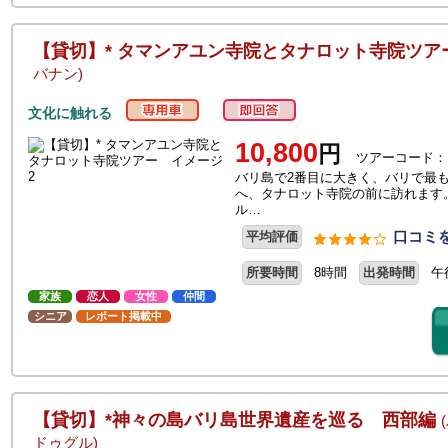
【貸切】* タマンアユン寺院とタナロット寺院ツ
バナン)
文化に触れる
10,800
円
ツアーコード：
バリ島で2番目に大きく、バリで最
へ、タナロット寺院の前に訪れます
ル…
口コミを
平均評価
所要時間
8時間
出発時間
午
家族
恋人
女性
仲間
シニア
レポート掲載中
【貸切】*神々の島バリ島世界遺産を巡る 西部編
ドゥグル)