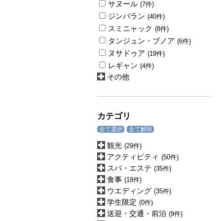
サヌール
(7件)
ジンバラン
(40件)
スミニャック
(8件)
タンジュン・ブノア
(6件)
ヌサドゥア
(19件)
レギャン
(4件)
その他
カテゴリ
全て選択
全て解除
観光
(29件)
アクティビティ
(50件)
スパ・エステ
(35件)
食事
(18件)
ウエディング
(35件)
学生限定
(0件)
送迎・交通・前泊
(9件)