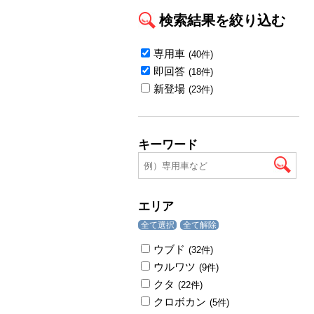
検索結果を絞り込む
専用車
(40件)
即回答
(18件)
新登場
(23件)
キーワード
エリア
全て選択
全て解除
ウブド
(32件)
ウルワツ
(9件)
クタ
(22件)
クロボカン
(5件)