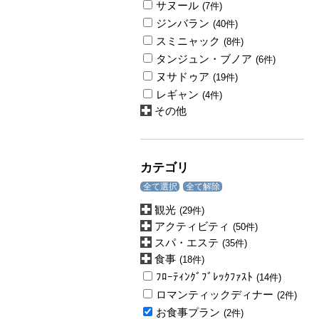
サヌール
(7件)
ジンバラン
(40件)
スミニャック
(8件)
タンジュン・ブノア
(6件)
ヌサドゥア
(19件)
レギャン
(4件)
その他
カテゴリ
全て選択
全て解除
観光
(29件)
アクティビティ
(50件)
スパ・エステ
(35件)
食事
(18件)
ﾌﾛｰﾃｨﾝｸﾞﾌﾞﾚｯｸﾌｧｽﾄ
(14件)
ロマンティックディナー
(2件)
お食事プラン
(2件)