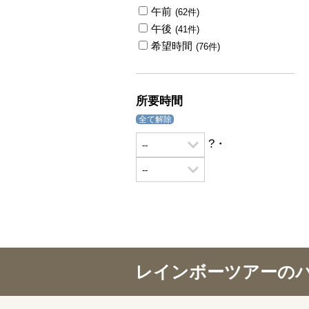
午前
(62件)
午後
(41件)
希望時間
(76件)
所要時間
全て解除
?・
レインボーツアーの