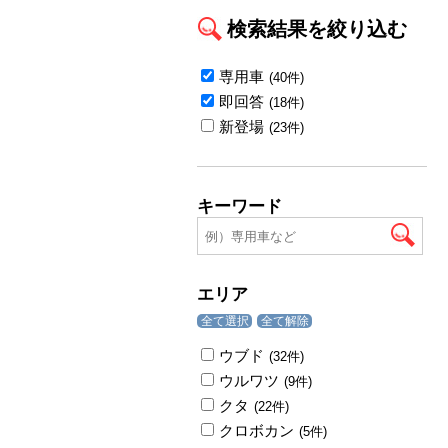
検索結果を絞り込む
専用車
(40件)
即回答
(18件)
新登場
(23件)
キーワード
エリア
全て選択
全て解除
ウブド
(32件)
ウルワツ
(9件)
クタ
(22件)
クロボカン
(5件)