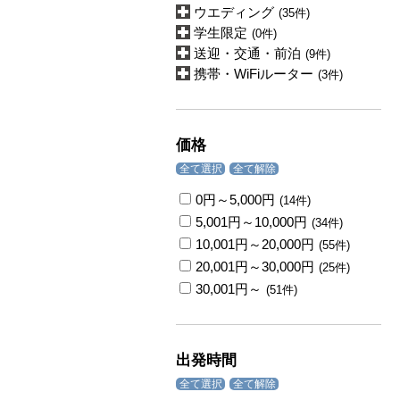
ウエディング
(35件)
学生限定
(0件)
送迎・交通・前泊
(9件)
携帯・WiFiルーター
(3件)
価格
全て選択
全て解除
0円～5,000円
(14件)
5,001円～10,000円
(34件)
10,001円～20,000円
(55件)
20,001円～30,000円
(25件)
30,001円～
(51件)
出発時間
全て選択
全て解除