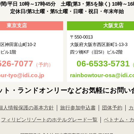
間/平日 10時～17時45分 土曜(第3・第5を除く) 10時～16
定休日/第3土曜・第5土曜・日曜・祝日・年末年始
東京支店
大阪支店
〒550-0013
区神田富山町10-2
大阪府大阪市西区新町1-13-3
ビル1階
四ツ橋KF（旧SI）ビル2階
526-7077
06-6533-5731
（予約）
ur-tyo@idi.co.jp
rainbowtour-osa@idi.co
ット・ランドオンリーなどお気軽にお問い
個人情報保護の基本方針
旅行参加申込書
団体予約
カ
フィリピンリゾートのホテルグレード一覧
ベトナム・