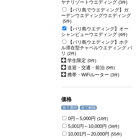
ヤナリゾートウエディング
(3件)
【バリ島でウエディング】ガ
ーデンウエディングウエディング
(5件)
【バリ島ウエディング】オー
シャンビューウエディング
(4件)
【バリ島ウエディング】ホテ
ル滞在型チャペルウエディング バ
リ
(2件)
学生限定
(0件)
送迎・交通・前泊
(9件)
携帯・WiFiルーター
(3件)
価格
全て選択
全て解除
0円～5,000円
(14件)
5,001円～10,000円
(34件)
10,001円～20,000円
(55件)