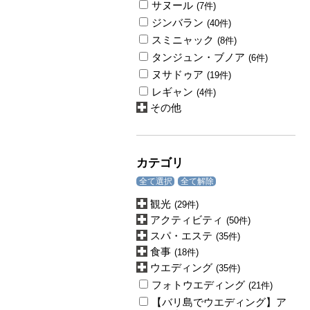
サヌール
(7件)
ジンバラン
(40件)
スミニャック
(8件)
タンジュン・ブノア
(6件)
ヌサドゥア
(19件)
レギャン
(4件)
その他
カテゴリ
全て選択
全て解除
観光
(29件)
アクティビティ
(50件)
スパ・エステ
(35件)
食事
(18件)
ウエディング
(35件)
フォトウエディング
(21件)
【バリ島でウエディング】ア