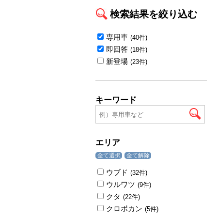
検索結果を絞り込む
専用車
(40件)
即回答
(18件)
新登場
(23件)
キーワード
エリア
全て選択
全て解除
ウブド
(32件)
ウルワツ
(9件)
クタ
(22件)
クロボカン
(5件)