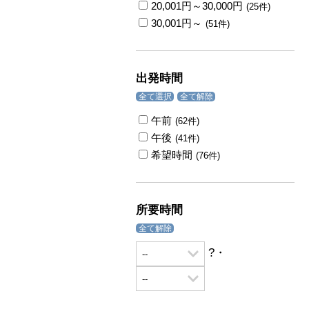
20,001円～30,000円
(25件)
30,001円～
(51件)
出発時間
全て選択
全て解除
午前
(62件)
午後
(41件)
希望時間
(76件)
所要時間
全て解除
?・