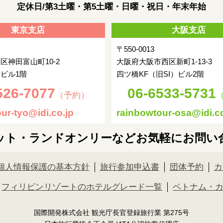
定休日/第3土曜・第5土曜・日曜・祝日・年末年始
東京支店
大阪支店
〒550-0013
区神田富山町10-2
大阪府大阪市西区新町1-13-3
ビル1階
四ツ橋KF（旧SI）ビル2階
526-7077
06-6533-5731
（予約）
ur-tyo@idi.co.jp
rainbowtour-osa@idi.co
ット・ランドオンリーなどお気軽にお問い
個人情報保護の基本方針
旅行参加申込書
団体予約
カ
フィリピンリゾートのホテルグレード一覧
ベトナム・
国際開発株式会社 観光庁長官登録旅行業 第275号