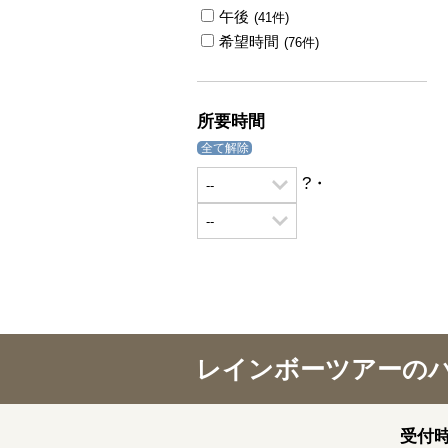
午後
(41件)
希望時間
(76件)
所要時間
全て解除
?・
レインボーツアーの
受付時