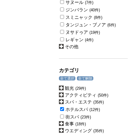
サヌール
(7件)
ジンバラン
(40件)
スミニャック
(8件)
タンジュン・ブノア
(6件)
ヌサドゥア
(19件)
レギャン
(4件)
その他
カテゴリ
全て選択
全て解除
観光
(29件)
アクティビティ
(50件)
スパ・エステ
(35件)
ホテルスパ
(12件)
街スパ
(23件)
食事
(18件)
ウエディング
(35件)