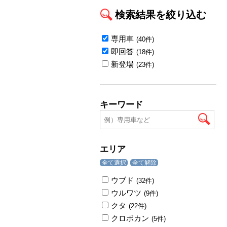
検索結果を絞り込む
専用車
(40件)
即回答
(18件)
新登場
(23件)
キーワード
エリア
全て選択
全て解除
ウブド
(32件)
ウルワツ
(9件)
クタ
(22件)
クロボカン
(5件)