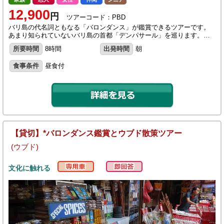
12,900
円
ツアーコード：PBD
バリ島の代名詞ともなる「バロンダンス」が鑑賞できるツアーです。
あまり知られていないバリ島の首都「デンパサール」を巡ります。…
所要時間
8時間
出発時間
朝
食事条件
昼食付
【貸切】*バロンダンス鑑賞とウブド散策ツアー
(ウブド)
文化に触れる