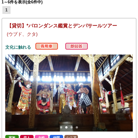
1～6件を表示(全6件中)
1
【貸切】*バロンダンス鑑賞とデンパサールツアー
(ウブド、クタ)
文化に触れる
家族
恋人
女性
仲間
シニア