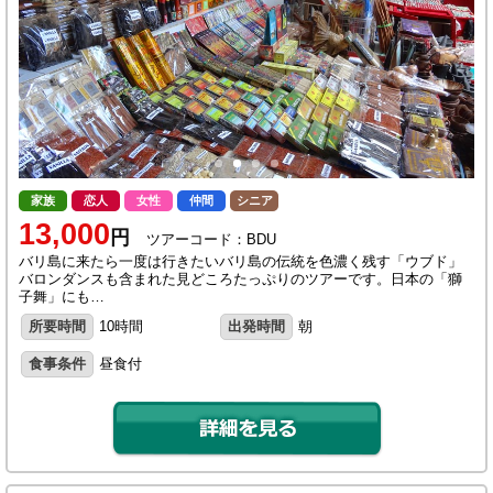
家族
恋人
女性
仲間
シニア
13,000
円
ツアーコード：BDU
バリ島に来たら一度は行きたいバリ島の伝統を色濃く残す「ウブド」
バロンダンスも含まれた見どころたっぷりのツアーです。日本の「獅
子舞」にも…
所要時間
10時間
出発時間
朝
食事条件
昼食付