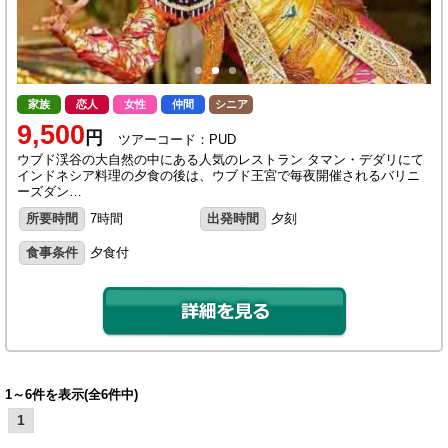
家族
恋人
女性
仲間
シニア
9,500
円
ツアーコード：PUD
ウブド渓谷の大自然の中にある人気のレストラン タマン・デダリにて
インドネシア料理の夕食の後は、ウブド王宮で毎夜開催されるバリニ
ーズダン…
所要時間
7時間
出発時間
夕刻
食事条件
夕食付
1～6件を表示(全6件中)
1