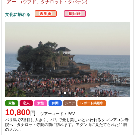
アー
(ウブド、タナロット・タバナン)
文化に触れる
家族
恋人
女性
仲間
シニア
レポート掲載中
10,800
円
ツアーコード：PAV
バリ島で2番目に大きく、バリで最も美しいといわれるタマンアユン寺
院へ、タナロット寺院の前に訪れます。アグン山に見たてられた11層
のメル…