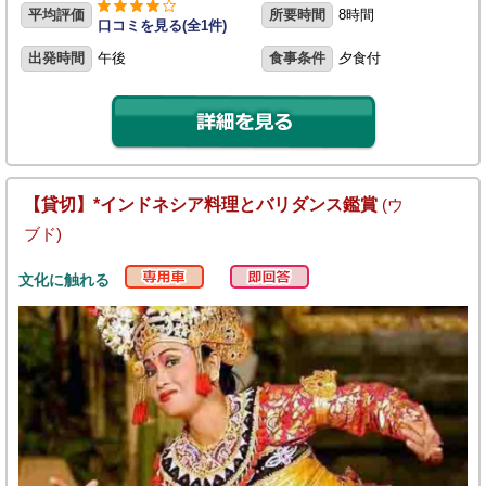
平均評価
所要時間
8時間
口コミを見る(全1件)
出発時間
午後
食事条件
夕食付
【貸切】*インドネシア料理とバリダンス鑑賞
(ウ
ブド)
文化に触れる