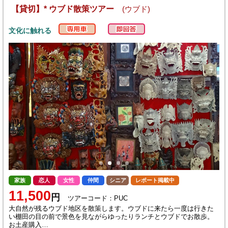
【貸切】* ウブド散策ツアー
(ウブド)
文化に触れる
家族
恋人
女性
仲間
シニア
レポート掲載中
11,500
円
ツアーコード：PUC
大自然が残るウブド地区を散策します。ウブドに来たら一度は行きた
い棚田の目の前で景色を見ながらゆったりランチとウブドでお散歩。
お土産購入…