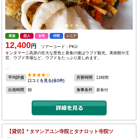
家族
恋人
女性
仲間
シニア
12,400
円
ツアーコード：PKU
キンタマーニ高原の壮大な景色と昼食の後はウブド観光。美術館や王
宮、ウブド市場など、ウブドをたっぷり楽しめます。
…
平均評価
所要時間
11時間
口コミを見る(全2件)
出発時間
朝
食事条件
昼食付
【貸切】* タマンアユン寺院とタナロット寺院ツ