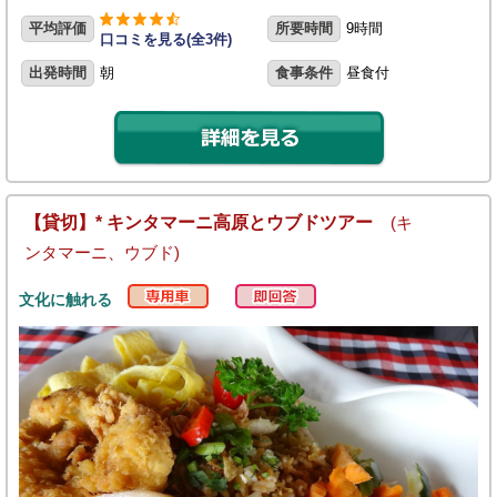
平均評価
所要時間
9時間
口コミを見る(全3件)
出発時間
朝
食事条件
昼食付
【貸切】* キンタマーニ高原とウブドツアー
(キ
ンタマーニ、ウブド)
文化に触れる