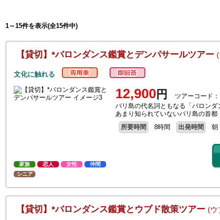
1～15件を表示(全15件中)
【貸切】*バロンダンス鑑賞とデンパサールツアー
文化に触れる
12,900
円
ツアーコード：
バリ島の代名詞ともなる「バロンダ
あまり知られていないバリ島の首都
所要時間
8時間
出発時間
朝
家族
恋人
女性
仲間
シニア
【貸切】*バロンダンス鑑賞とウブド散策ツアー
(ウ