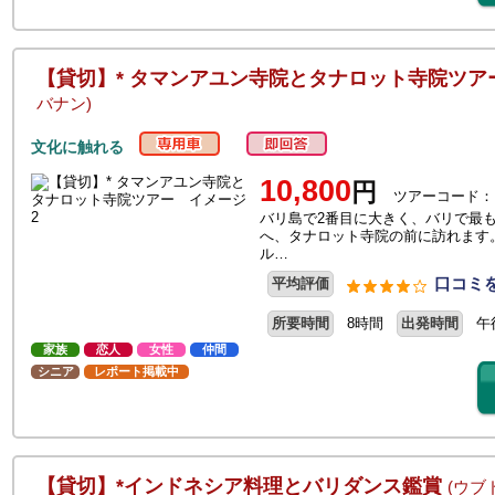
【貸切】* タマンアユン寺院とタナロット寺院ツ
バナン)
文化に触れる
10,800
円
ツアーコード：
バリ島で2番目に大きく、バリで最
へ、タナロット寺院の前に訪れます
ル…
口コミを
平均評価
所要時間
8時間
出発時間
午
家族
恋人
女性
仲間
シニア
レポート掲載中
【貸切】*インドネシア料理とバリダンス鑑賞
(ウブ