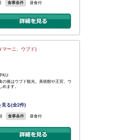
朝
食事条件
昼食付
タマーニ、ウブド)
PKU
食の後はウブド観光。美術館や王宮、ウ
しめます。
見る(全2件)
朝
食事条件
昼食付