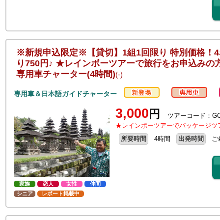
※新規申込限定※【貸切】1組1回限り 特別価格！
り750円♪ ★レインボーツアーで旅行をお申込みの
専用車チャーター(4時間)
(-)
専用車＆日本語ガイドチャーター
3,000
円
ツアーコード：GC4
★レインボーツアーでパッケージツ
所要時間
4時間
出発時間
ご
家族
恋人
女性
仲間
シニア
レポート掲載中