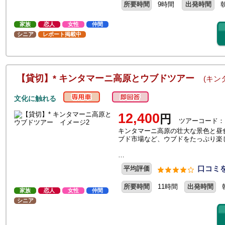
所要時間
9時間
出発時間
家族
恋人
女性
仲間
シニア
レポート掲載中
【貸切】* キンタマーニ高原とウブドツアー
(キン
文化に触れる
12,400
円
ツアーコード：
キンタマーニ高原の壮大な景色と昼
ブド市場など、ウブドをたっぷり楽
…
口コミを
平均評価
所要時間
11時間
出発時間
家族
恋人
女性
仲間
シニア