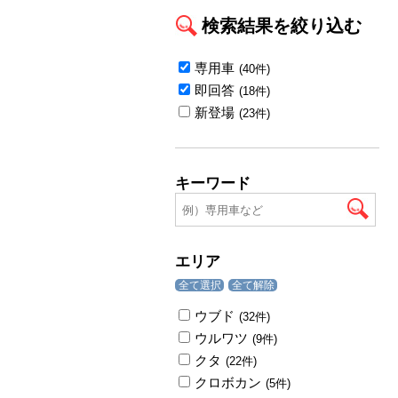
検索結果を絞り込む
専用車
(40件)
即回答
(18件)
新登場
(23件)
キーワード
エリア
全て選択
全て解除
ウブド
(32件)
ウルワツ
(9件)
クタ
(22件)
クロボカン
(5件)