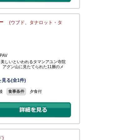
アー
(ウブド、タナロット・タ
PAV
も美しいといわれるタマンアユン寺院
。アグン山に見たてられた11層のメ
見る(全1件)
後
食事条件
夕食付
ド)