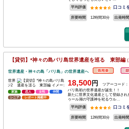
口コミを
平均評価
所要時間
12時間30分
出発時
【貸切】*神々の島バリ島世界遺産を巡る 東部編
世界遺産・神々の島「バリ島」の世界遺産へ
18,500
円
ツアーコード：
バリ島初の世界遺産が誕生！！
家族
恋人
女性
仲間
新たに世界文化遺産として登録され
シニア
レポート掲載中
ゥール湖の守護神を祀るウル…
口コミを
平均評価
所要時間
12時間30分
出発時