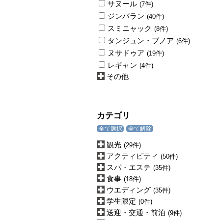
サヌール
(7件)
ジンバラン
(40件)
スミニャック
(8件)
タンジュン・ブノア
(6件)
ヌサドゥア
(19件)
レギャン
(4件)
その他
カテゴリ
全て選択
全て解除
観光
(29件)
アクティビティ
(50件)
スパ・エステ
(35件)
食事
(18件)
ウエディング
(35件)
学生限定
(0件)
送迎・交通・前泊
(9件)