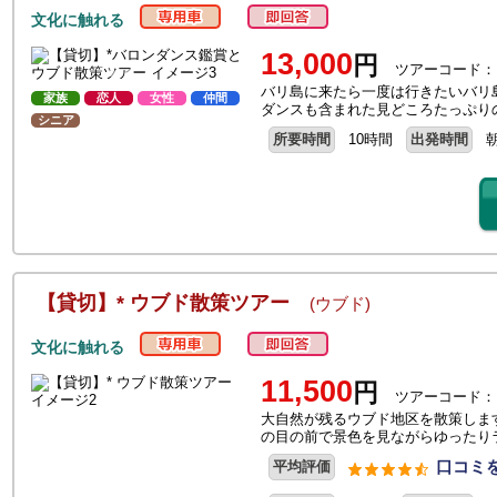
文化に触れる
13,000
円
ツアーコード：
バリ島に来たら一度は行きたいバリ
家族
恋人
女性
仲間
ダンスも含まれた見どころたっぷり
シニア
所要時間
10時間
出発時間
【貸切】* ウブド散策ツアー
(ウブド)
文化に触れる
11,500
円
ツアーコード：
大自然が残るウブド地区を散策しま
の目の前で景色を見ながらゆったり
口コミを
平均評価