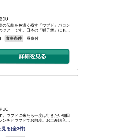
BDU
島の伝統を色濃く残す「ウブド」バロン
のツアーです。日本の「獅子舞」にも…
朝
食事条件
昼食付
PUC
す。ウブドに来たら一度は行きたい棚田
ランチとウブドでお散歩。お土産購入…
見る(全3件)