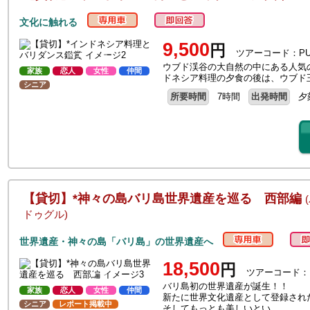
文化に触れる
9,500
円
ツアーコード：PU
ウブド渓谷の大自然の中にある人気
家族
恋人
女性
仲間
ドネシア料理の夕食の後は、ウブド
シニア
所要時間
7時間
出発時間
夕
【貸切】*神々の島バリ島世界遺産を巡る 西部編
ドゥグル)
世界遺産・神々の島「バリ島」の世界遺産へ
18,500
円
ツアーコード：
バリ島初の世界遺産が誕生！！
家族
恋人
女性
仲間
新たに世界文化遺産として登録され
シニア
レポート掲載中
そしてもっとも美しいとい…