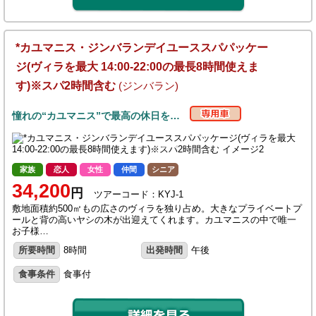
*カユマニス・ジンバランデイユーススパパッケー
ジ(ヴィラを最大 14:00-22:00の最長8時間使えま
す)※スパ2時間含む
(ジンバラン)
憧れの“カユマニス”で最高の休日を…
家族
恋人
女性
仲間
シニア
34,200
円
ツアーコード：KYJ-1
敷地面積約500㎡もの広さのヴィラを独り占め。大きなプライベートプ
ールと背の高いヤシの木が出迎えてくれます。カユマニスの中で唯一
お子様…
所要時間
8時間
出発時間
午後
食事条件
食事付