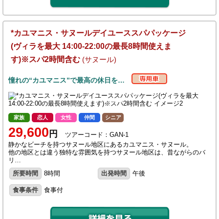
*カユマニス・サヌールデイユーススパパッケージ
(ヴィラを最大 14:00-22:00の最長8時間使えま
す)※スパ2時間含む
(サヌール)
憧れの“カユマニス”で最高の休日を…
家族
恋人
女性
仲間
シニア
29,600
円
ツアーコード：GAN-1
静かなビーチを持つサヌール地区にあるカユマニス・サヌール。
他の地区とは違う独特な雰囲気を持つサヌール地区は、昔ながらのバ
リ…
所要時間
8時間
出発時間
午後
食事条件
食事付