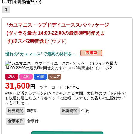
1～7件を表示(全7件中)
1
*カユマニス・ウブドデイユーススパパッケージ
(ヴィラを最大 14:00-22:00の最長8時間使えま
す)※スパ2時間含む
(ウブド)
憧れの“カユマニス”で最高の休日を…
恋人
女性
仲間
シニア
31,600
円
ツアーコード：KYM-1
やさしい香のシナモンの木々があふれる空間。大自然のウブドの中で
も快適に過ごせるよう各ベッドに蚊帳、シナモンの香りの虫除けオイ
ルもご用意…
所要時間
8時間
出発時間
午後
食事条件
食事付