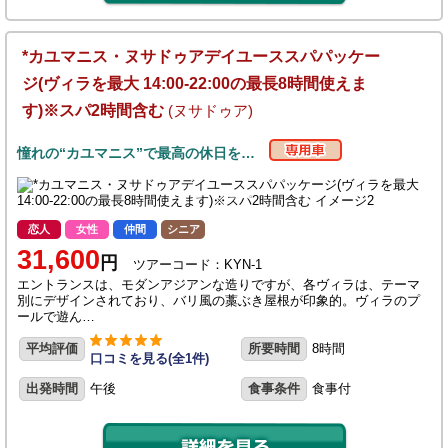
*カユマニス・ヌサドゥアデイユーススパパッケー
ジ(ヴィラを最大 14:00-22:00の最長8時間使えま
す)※スパ2時間含む
(ヌサドゥア)
憧れの“カユマニス”で最高の休日を…
恋人
女性
仲間
シニア
31,600
円
ツアーコード：KYN-1
エントランスは、モダンアジアンな造りですが、各ヴィラは、テーマ
別にデザインされており、バリ風の藁ぶき屋根が印象的。ヴィラのプ
ールで遊ん…
平均評価
所要時間
8時間
口コミを見る(全1件)
出発時間
午後
食事条件
食事付