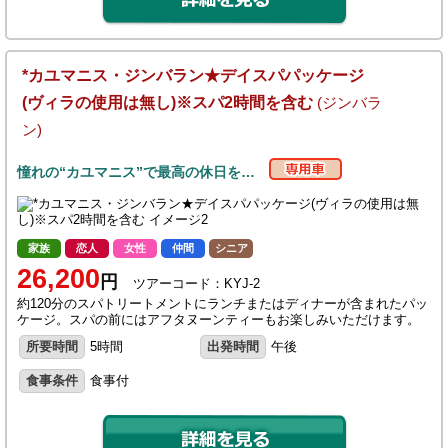
*カユマニス・ジンバラン★デイスパパッケージ
(ヴィラの使用は無し)※スパ2時間を含む
(ジンバラ
ン)
憧れの“カユマニス”で最高の休日を…
家族
恋人
女性
仲間
シニア
26,200
円
ツアーコード：KYJ-2
約120分のスパトリートメントにランチまたはディナーが含まれたパッ
ケージ。スパの前にはアフタヌーンティーもお楽しみいただけます。
所要時間
5時間
出発時間
午後
食事条件
食事付