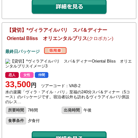
【貸切】*ヴィラアイルバリ スパ＆ディナー
Oriental Bliss オリエンタルブリス
(クロボカン)
最終日パッケージ
恋人
女性
仲間
33,500
円
ツアーコード：VAB-2
水の楽園「ヴィラ・アイル・バリ」至福の240分スパ＆ディナー（5コ
ース）のパッケージです。宿泊者以外も訪れるヴィラアイルバリ併設
のレス…
所要時間
7時間
出発時間
午後
食事条件
夕食付