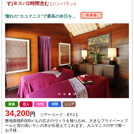
す)※スパ2時間含む
(ジンバラン)
憧れの“カユマニス”で最高の休日を…
家族
恋人
女性
仲間
シニア
34,200
円
ツアーコード：KYJ-1
敷地面積約500㎡もの広さのヴィラを独り占め。大きなプライベートプ
ールと背の高いヤシの木が出迎えてくれます。カユマニスの中で唯一
お子様…