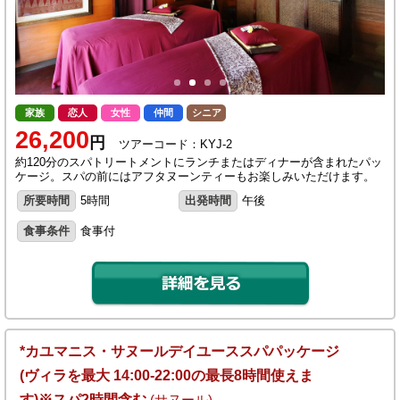
家族
恋人
女性
仲間
シニア
26,200
円
ツアーコード：KYJ-2
約120分のスパトリートメントにランチまたはディナーが含まれたパッ
ケージ。スパの前にはアフタヌーンティーもお楽しみいただけます。
所要時間
5時間
出発時間
午後
食事条件
食事付
*カユマニス・サヌールデイユーススパパッケージ
(ヴィラを最大 14:00-22:00の最長8時間使えま
す)※スパ2時間含む
(サヌール)