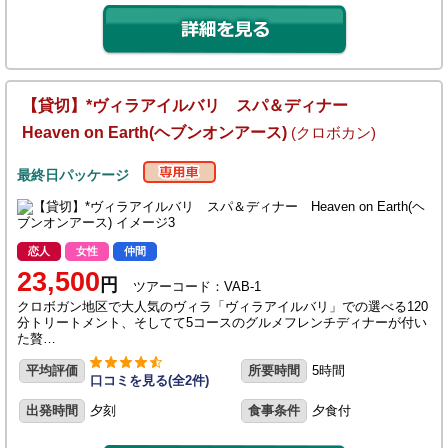
【貸切】*ヴィラアイルバリ スパ＆ディナー
Heaven on Earth(ヘブンオンアース)
(クロボカン)
最終日パッケージ
恋人
女性
仲間
23,500
円
ツアーコード：VAB-1
クロボガン地区で大人気のヴィラ「ヴィラアイルバリ」での選べる120
分トリートメント、そしてて5コースのグルメフレンチディナーが付い
た贅…
平均評価
所要時間
5時間
口コミを見る(全2件)
出発時間
夕刻
食事条件
夕食付