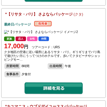
*【リサタ・バリ】 さよならパッケージ
(クタ)
最終日パッケージ
家族
恋人
女性
仲間
17,000
円
ツアーコード：URS
クタ地区の空港に近い場所にあるリサタ・バリ。ギリギリまでバリ島
で遊びたい方にうってつけのホテルです。歩いてクタビーチやショッ
ピングモー…
所要時間
8時間
出発時間
午後
食事条件
夕食付
*カユマニス・ウブドデイユーススパパッケージ