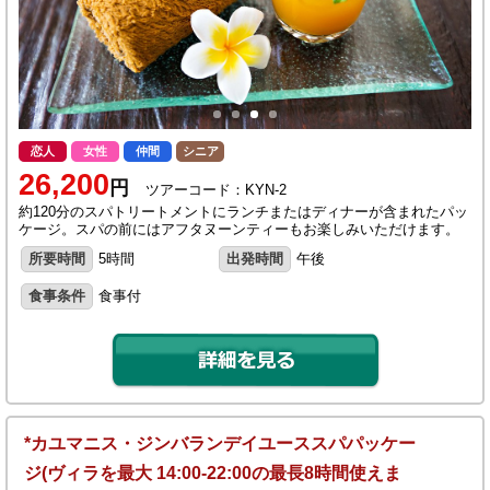
恋人
女性
仲間
シニア
26,200
円
ツアーコード：KYN-2
約120分のスパトリートメントにランチまたはディナーが含まれたパッ
ケージ。スパの前にはアフタヌーンティーもお楽しみいただけます。
所要時間
5時間
出発時間
午後
食事条件
食事付
*カユマニス・ジンバランデイユーススパパッケー
ジ(ヴィラを最大 14:00-22:00の最長8時間使えま