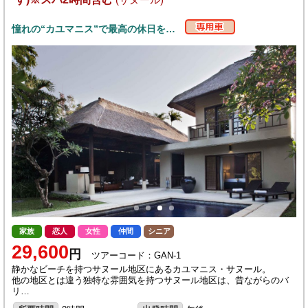
憧れの“カユマニス”で最高の休日を…
家族
恋人
女性
仲間
シニア
29,600
円
ツアーコード：GAN-1
静かなビーチを持つサヌール地区にあるカユマニス・サヌール。
他の地区とは違う独特な雰囲気を持つサヌール地区は、昔ながらのバ
リ…