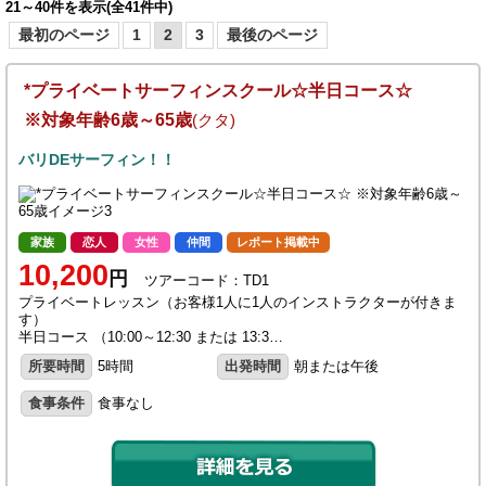
21～40件を表示(全41件中)
最初のページ
1
2
3
最後のページ
*プライベートサーフィンスクール☆半日コース☆
※対象年齢6歳～65歳
(クタ)
バリDEサーフィン！！
家族
恋人
女性
仲間
レポート掲載中
10,200
円
ツアーコード：TD1
プライベートレッスン（お客様1人に1人のインストラクターが付きま
す）
半日コース （10:00～12:30 または 13:3…
所要時間
5時間
出発時間
朝または午後
食事条件
食事なし