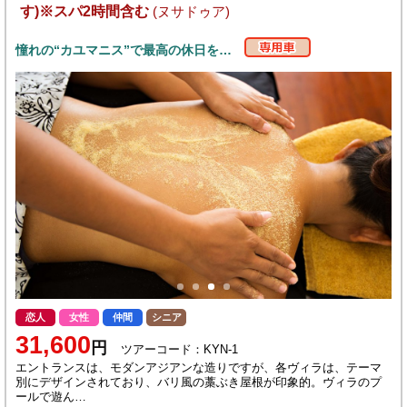
す)※スパ2時間含む
(ヌサドゥア)
憧れの“カユマニス”で最高の休日を…
恋人
女性
仲間
シニア
31,600
円
ツアーコード：KYN-1
エントランスは、モダンアジアンな造りですが、各ヴィラは、テーマ
別にデザインされており、バリ風の藁ぶき屋根が印象的。ヴィラのプ
ールで遊ん…