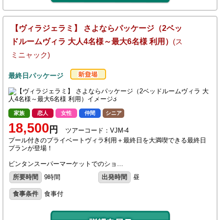
【ヴィラジェラミ】 さよならパッケージ（2ベッ
ドルームヴィラ 大人4名様～最大6名様 利用）
(ス
ミニャック)
最終日パッケージ
家族
恋人
女性
仲間
シニア
18,500
円
ツアーコード：VJM-4
プール付きのプライベートヴィラ利用＋最終日を大満喫できる最終日
プランが登場！
ビンタンスーパーマーケットでのショ…
所要時間
9時間
出発時間
昼
食事条件
食事付