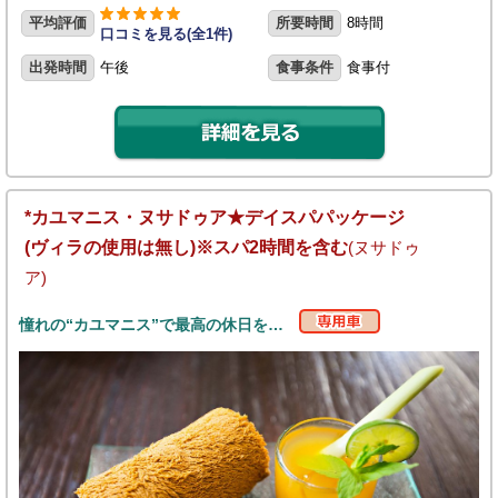
平均評価
所要時間
8時間
口コミを見る(全1件)
出発時間
午後
食事条件
食事付
*カユマニス・ヌサドゥア★デイスパパッケージ
(ヴィラの使用は無し)※スパ2時間を含む
(ヌサドゥ
ア)
憧れの“カユマニス”で最高の休日を…