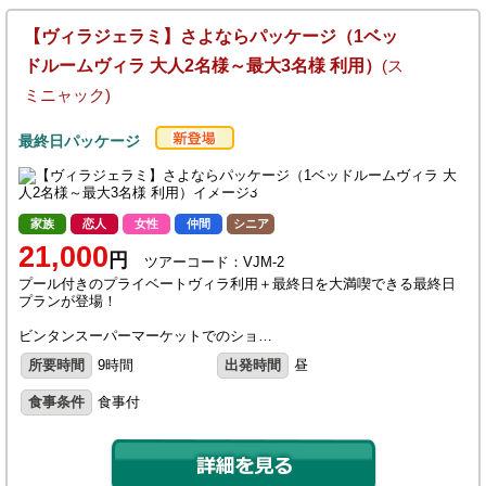
【ヴィラジェラミ】さよならパッケージ（1ベッ
ドルームヴィラ 大人2名様～最大3名様 利用）
(ス
ミニャック)
最終日パッケージ
家族
恋人
女性
仲間
シニア
21,000
円
ツアーコード：VJM-2
プール付きのプライベートヴィラ利用＋最終日を大満喫できる最終日
プランが登場！
ビンタンスーパーマーケットでのショ…
所要時間
9時間
出発時間
昼
食事条件
食事付