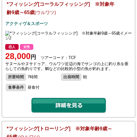
*フィッシング[コーラルフィッシング] ※対象年
齢9歳～65歳
(ウルワツ)
アクティヴ＆スポーツ
恋人
女性
28,000
円
ツアーコード：TCF
サヌールやヌサドゥア、ウルワツ近辺の海でサンゴの上に釣り糸を垂
らしての魚釣りです。鯛などの比較的小型の魚が釣れます。
所要時間
7時間
出発時間
朝
食事条件
昼食付
*フィッシング[トローリング] ※対象年齢9歳～
65歳
(ウルワツ)