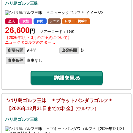
バリ島ゴルフ三昧
恋人
女性
仲間
シニア
レポート掲載中
26,600
円
ツアーコード：TGK
【2026年1月～3月のご予約について】
ニュークタゴルフのスター…
所要時間
9時間
出発時間
朝
食事条件
食事なし
*バリ島ゴルフ三昧 ＊ブキットパンダワゴルフ＊
【2026年12月31日までの料金】
(ウルワツ)
バリ島ゴルフ三昧