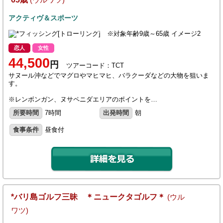
アクティヴ＆スポーツ
恋人
女性
44,500
円
ツアーコード：TCT
サヌール沖などでマグロやマヒマヒ、バラクーダなどの大物を狙いま
す。
※レンボンガン、ヌサペニダエリアのポイントを…
所要時間
7時間
出発時間
朝
食事条件
昼食付
*バリ島ゴルフ三昧 ＊ニュークタゴルフ＊
(ウル
ワツ)