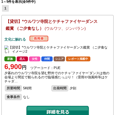
1～9件を表示(全9件中)
1
【貸切】*ウルワツ寺院とケチャファイヤーダンス
鑑賞 （ご夕食なし）
(ウルワツ、ジンバラン)
文化に触れる
家族
恋人
女性
仲間
シニア
レポート掲載中
6,900
円
ツアーコード：PUE
夕暮れのウルワツ寺院を望む野外でのケチャ‘ファイヤー’ダンスは他の
会場より間近で観られるので臨場感たっぷり！（雷雨や強風時等はケ
チャダ…
所要時間
5時間
出発時間
夕刻
食事条件
なし