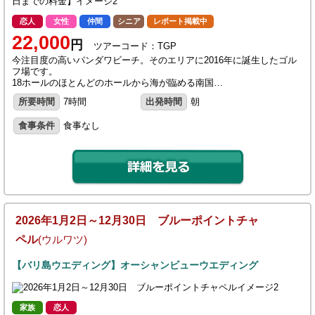
恋人
女性
仲間
シニア
レポート掲載中
22,000
円
ツアーコード：TGP
今注目度の高いパンダワビーチ。そのエリアに2016年に誕生したゴル
フ場です。
18ホールのほとんどのホールから海が臨める南国…
所要時間
7時間
出発時間
朝
食事条件
食事なし
2026年1月2日～12月30日 ブルーポイントチャ
ペル
(ウルワツ)
【バリ島ウエディング】オーシャンビューウエディング
家族
恋人