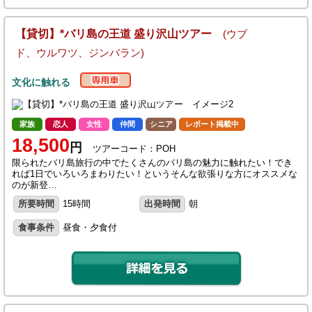
【貸切】*バリ島の王道 盛り沢山ツアー
(ウブ
ド、ウルワツ、ジンバラン)
文化に触れる
家族
恋人
女性
仲間
シニア
レポート掲載中
18,500
円
ツアーコード：POH
限られたバリ島旅行の中でたくさんのバリ島の魅力に触れたい！でき
れば1日でいろいろまわりたい！というそんな欲張りな方にオススメな
のが新登…
所要時間
15時間
出発時間
朝
食事条件
昼食・夕食付