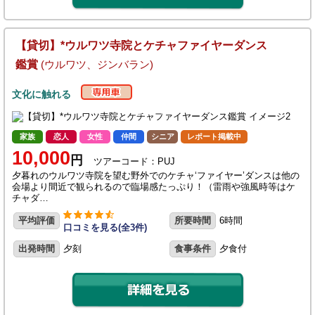
【貸切】*ウルワツ寺院とケチャファイヤーダンス
鑑賞
(ウルワツ、ジンバラン)
文化に触れる
家族
恋人
女性
仲間
シニア
レポート掲載中
10,000
円
ツアーコード：PUJ
夕暮れのウルワツ寺院を望む野外でのケチャ‘ファイヤー’ダンスは他の
会場より間近で観られるので臨場感たっぷり！（雷雨や強風時等はケ
チャダ…
平均評価
所要時間
6時間
口コミを見る(全3件)
出発時間
夕刻
食事条件
夕食付