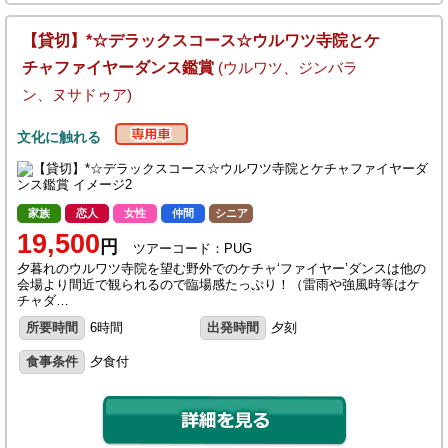
【貸切】*☆デラックスコース☆ウルワツ寺院とケ
チャファイヤーダンス鑑賞
(ウルワツ、ジンバラ
ン、ヌサドゥア)
文化に触れる
家族
恋人
女性
仲間
シニア
19,500
円
ツアーコード：PUG
夕暮れのウルワツ寺院を望む野外でのケチャ‘ファイヤー’ダンスは他の
会場より間近で観られるので臨場感たっぷり！（雷雨や強風時等はケ
チャダ…
所要時間
6時間
出発時間
夕刻
食事条件
夕食付