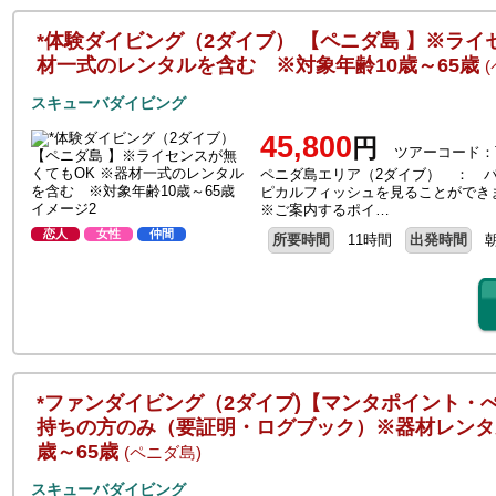
*体験ダイビング（2ダイブ） 【ペニダ島 】※ライ
材一式のレンタルを含む ※対象年齢10歳～65歳
スキューバダイビング
45,800
円
ツアーコード：T
ペニダ島エリア（2ダイブ） ： 
ピカルフィッシュを見ることができ
※ご案内するポイ…
恋人
女性
仲間
所要時間
11時間
出発時間
*ファンダイビング（2ダイブ)【マンタポイント・
持ちの方のみ（要証明・ログブック）※器材レンタ
歳～65歳
(ペニダ島)
スキューバダイビング