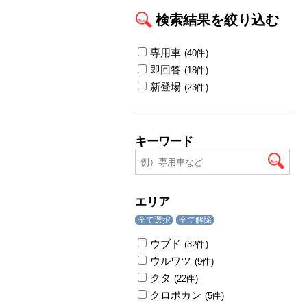
検索結果を絞り込む
専用車
(40件)
即回答
(18件)
新登場
(23件)
キーワード
エリア
全て選択
全て解除
ウブド
(32件)
ウルワツ
(9件)
クタ
(22件)
クロボカン
(5件)