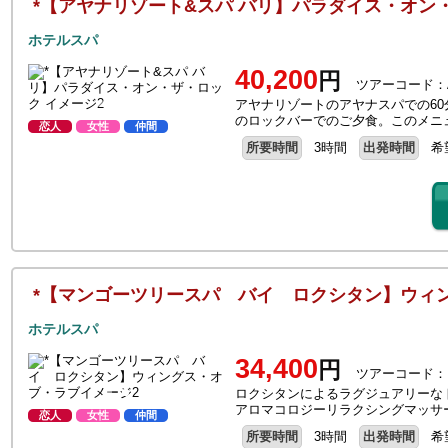
*【アヤナリゾート&スパ バリ】パラダイス・オン
ホテルスパ
40,200
円
ツアーコード：A
アヤナリゾートのアヤナスパでの6
のロックバーでのご夕食。このメニ
恋人
女性
仲間
所要時間
3時間
出発時間
希
*【マンゴーツリースパ バイ ロクシタン】ウィ
ホテルスパ
34,400
円
ツアーコード：
ロクシタンによるラグジュアリーな
アロマコロジーリラクシングマッサ
恋人
女性
仲間
所要時間
3時間
出発時間
希