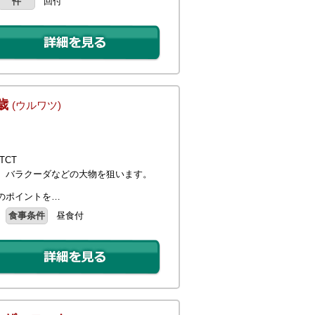
件
回付
5歳
(ウルワツ)
TCT
、バラクーダなどの大物を狙います。
のポイントを…
食事条件
昼食付