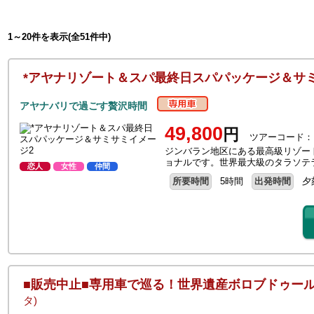
1～20件を表示(全51件中)
*アヤナリゾート＆スパ最終日スパパッケージ＆サ
アヤナバリで過ごす贅沢時間
49,800
円
ツアーコード：R
ジンバラン地区にある最高級リゾー
ョナルです。世界最大級のタラソテ
恋人
女性
仲間
所要時間
5時間
出発時間
夕
■販売中止■専用車で巡る！世界遺産ボロブドゥー
タ)