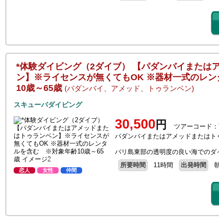
*体験ダイビング（2ダイブ） 【パダンバイまたは
ン】※ライセンスが無くてもOK ※器材一式のレ
10歳～65歳
(パダンバイ、アメッド、トゥランベン)
スキューバダイビング
30,500
円
ツアーコード：T
パダンバイまたはアメッドまたはト
バリ島東部の透明度の良い海でのダ
所要時間
11時間
出発時間
恋人
女性
仲間