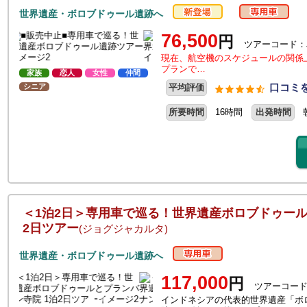
世界遺産・ボロブドゥール遺跡へ
76,500
円
ツアーコード：
現在、航空機のスケジュールの関係
プランで…
家族
恋人
女性
仲間
口コミを
シニア
平均評価
所要時間
16時間
出発時間
＜1泊2日＞専用車で巡る！世界遺産ボロブドゥール
2日ツアー
(ジョグジャカルタ)
世界遺産・ボロブドゥール遺跡へ
117,000
円
ツアーコード
インドネシアの代表的世界遺産「ボ