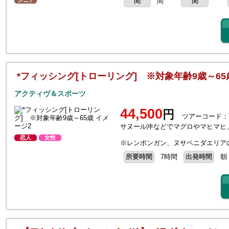
シニア
間
間
間
*フィッシング[トローリング] ※対象年齢9歳～6
アクティヴ＆スポーツ
44,500
円
ツアーコード：
サヌール沖などでマグロやマヒマヒ
恋人
女性
※レンボンガン、ヌサペニダエリア
所要時間
7時間
出発時間
朝