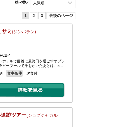
並べ替え
1
2
3
最後のページ
ミサミ
(ジンバラン)
CB-4
トホテルで優雅に最終日を過ごすオプシ
ラピープールで汗をかいたあとは、5…
刻
食事条件
夕食付
ル遺跡ツアー
(ジョグジャカル