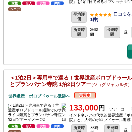
院」を1泊2日で巡るオプショナルツ
家族
恋人
女性
仲間
シニア
口コミを
平均評
価
1件)
所要時
36時
出発時
昼
間
間
間
＜1泊2日＞専用車で巡る！世界遺産ボロブドゥー
とプランバナン寺院 1泊2日ツアー
(ジョグジャカルタ)
世界遺産・ボロブドゥール遺跡へ
133,000
円
ツアーコード：
インドネシアの代表的世界遺産「ボ
院」と、人気のボロブドゥール遺跡
家族
恋人
女性
仲間
所要時
36時
出発時
昼