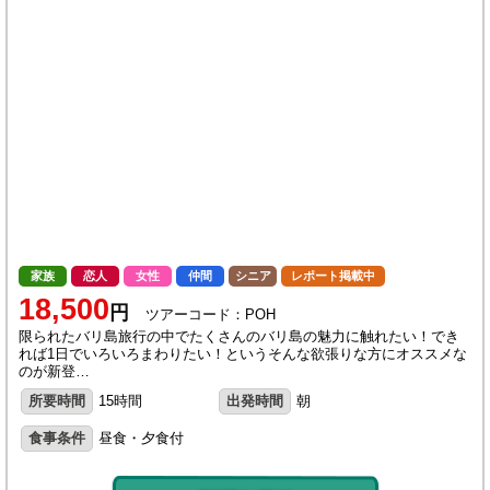
家族
恋人
女性
仲間
シニア
レポート掲載中
18,500
円
ツアーコード：POH
限られたバリ島旅行の中でたくさんのバリ島の魅力に触れたい！でき
れば1日でいろいろまわりたい！というそんな欲張りな方にオススメな
のが新登…
所要時間
15時間
出発時間
朝
食事条件
昼食・夕食付