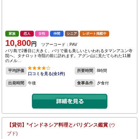
家族
恋人
女性
仲間
シニア
レポート掲載中
10,800
円
ツアーコード：PAV
バリ島で2番目に大きく、バリで最も美しいといわれるタマンアユン寺
院へ、タナロット寺院の前に訪れます。アグン山に見たてられた11層
のメル…
平均評価
所要時間
8時間
口コミを見る(全1件)
出発時間
午後
食事条件
夕食付
【貸切】*インドネシア料理とバリダンス鑑賞
(ウ
ブド)