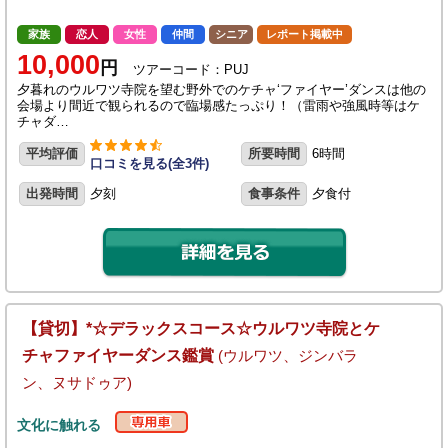
家族
恋人
女性
仲間
シニア
レポート掲載中
10,000
円
ツアーコード：PUJ
夕暮れのウルワツ寺院を望む野外でのケチャ‘ファイヤー’ダンスは他の
会場より間近で観られるので臨場感たっぷり！（雷雨や強風時等はケ
チャダ…
平均評価
所要時間
6時間
口コミを見る(全3件)
出発時間
夕刻
食事条件
夕食付
【貸切】*☆デラックスコース☆ウルワツ寺院とケ
チャファイヤーダンス鑑賞
(ウルワツ、ジンバラ
ン、ヌサドゥア)
文化に触れる