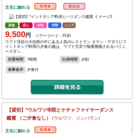
文化に触れる
家族
恋人
女性
仲間
シニア
9,500
円
ツアーコード：PUD
ウブド渓谷の大自然の中にある人気のレストラン タマン・デダリにて
インドネシア料理の夕食の後は、ウブド王宮で毎夜開催されるバリニ
ーズダン…
所要時間
7時間
出発時間
夕刻
食事条件
夕食付
【貸切】*ウルワツ寺院とケチャファイヤーダンス
鑑賞 （ご夕食なし）
(ウルワツ、ジンバラン)
文化に触れる