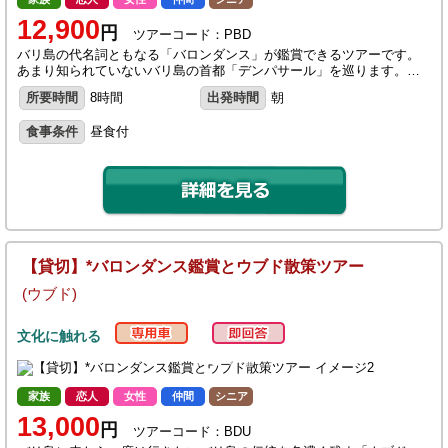
12,900
円
ツアーコード：PBD
バリ島の代名詞ともなる「バロンダンス」が鑑賞できるツアーです。
あまり知られていないバリ島の首都「デンパサール」を巡ります。…
所要時間
8時間
出発時間
朝
食事条件
昼食付
【貸切】*バロンダンス鑑賞とウブド散策ツアー
(ウブド)
文化に触れる
家族
恋人
女性
仲間
シニア
13,000
円
ツアーコード：BDU