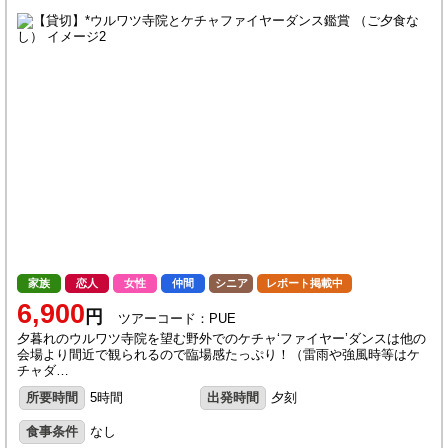
家族
恋人
女性
仲間
シニア
レポート掲載中
6,900
円
ツアーコード：PUE
夕暮れのウルワツ寺院を望む野外でのケチャ‘ファイヤー’ダンスは他の
会場より間近で観られるので臨場感たっぷり！（雷雨や強風時等はケ
チャダ…
所要時間
5時間
出発時間
夕刻
食事条件
なし