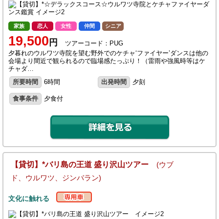
家族
恋人
女性
仲間
シニア
19,500
円
ツアーコード：PUG
夕暮れのウルワツ寺院を望む野外でのケチャ‘ファイヤー’ダンスは他の
会場より間近で観られるので臨場感たっぷり！（雷雨や強風時等はケ
チャダ…
所要時間
6時間
出発時間
夕刻
食事条件
夕食付
【貸切】*バリ島の王道 盛り沢山ツアー
(ウブ
ド、ウルワツ、ジンバラン)
文化に触れる