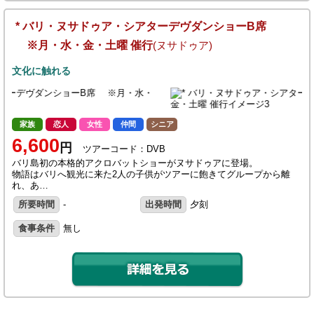
* バリ・ヌサドゥア・シアターデヴダンショーB席
※月・水・金・土曜 催行
(ヌサドゥア)
文化に触れる
家族
恋人
女性
仲間
シニア
6,600
円
ツアーコード：DVB
バリ島初の本格的アクロバットショーがヌサドゥアに登場。
物語はバリへ観光に来た2人の子供がツアーに飽きてグループから離
れ、あ…
所要時間
-
出発時間
夕刻
食事条件
無し