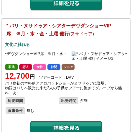
* バリ・ヌサドゥア・シアターデヴダンショーVIP
席 ※月・水・金・土曜 催行
(ヌサドゥア)
文化に触れる
家族
恋人
女性
仲間
シニア
12,700
円
ツアーコード：DVV
バリ島初の本格的アクロバットショーがヌサドゥアに登場。
物語はバリへ観光に来た2人の子供がツアーに飽きてグループから離
れ、あ…
所要時間
-
出発時間
夕刻
食事条件
無し