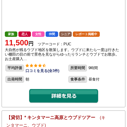
家族
恋人
女性
仲間
シニア
レポート掲載中
11,500
円
ツアーコード：PUC
大自然が残るウブド地区を散策します。ウブドに来たら一度は行きた
い棚田の目の前で景色を見ながらゆったりランチとウブドでお散歩。
お土産購入…
平均評価
所要時間
9時間
口コミを見る(全3件)
出発時間
朝
食事条件
昼食付
【貸切】* キンタマーニ高原とウブドツアー
(キ
ンタマーニ、ウブド)