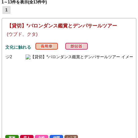
1～13件を表示(全13件中)
1
【貸切】*バロンダンス鑑賞とデンパサールツアー
(ウブド、クタ)
文化に触れる
家族
恋人
女性
仲間
シニア