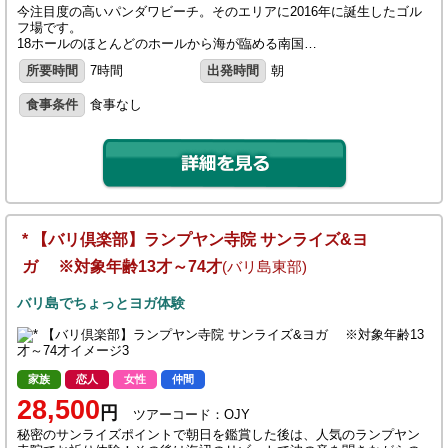
今注目度の高いパンダワビーチ。そのエリアに2016年に誕生したゴル
フ場です。
18ホールのほとんどのホールから海が臨める南国…
所要時間
7時間
出発時間
朝
食事条件
食事なし
* 【バリ倶楽部】ランプヤン寺院 サンライズ&ヨ
ガ ※対象年齢13才～74才
(バリ島東部)
バリ島でちょっとヨガ体験
家族
恋人
女性
仲間
28,500
円
ツアーコード：OJY
秘密のサンライズポイントで朝日を鑑賞した後は、人気のランプヤン