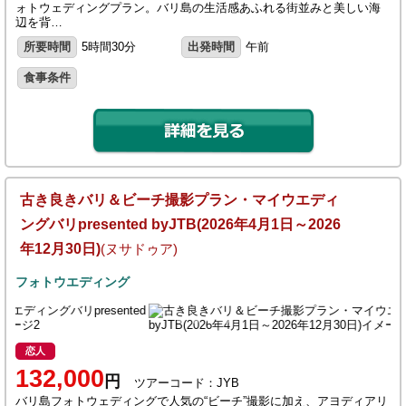
ォトウェディングプラン。バリ島の生活感あふれる街並みと美しい海
辺を背…
所要時間
5時間30分
出発時間
午前
食事条件
古き良きバリ＆ビーチ撮影プラン・マイウエディ
ングバリpresented byJTB(2026年4月1日～2026
年12月30日)
(ヌサドゥア)
フォトウエディング
恋人
132,000
円
ツアーコード：JYB
バリ島フォトウェディングで人気の“ビーチ”撮影に加え、アヨディアリ