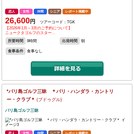
恋人
女性
仲間
シニア
レポート掲載中
26,600
円
ツアーコード：TGK
【2026年1月～3月のご予約について】
ニュークタゴルフのスター…
所要時間
9時間
出発時間
朝
食事条件
食事なし
*バリ島ゴルフ三昧 ＊バリ・ハンダラ・カントリ
ー・クラブ＊
(ブドゥグル)
バリ島ゴルフ三昧
恋人
女性
仲間
シニア
レポート掲載中