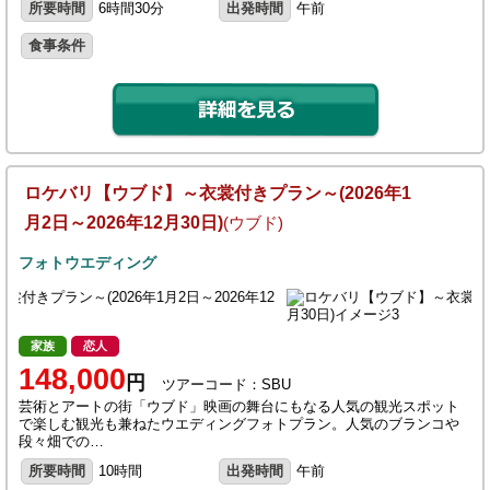
所要時間
6時間30分
出発時間
午前
食事条件
ロケバリ【ウブド】～衣裳付きプラン～(2026年1
月2日～2026年12月30日)
(ウブド)
フォトウエディング
家族
恋人
148,000
円
ツアーコード：SBU
芸術とアートの街「ウブド」映画の舞台にもなる人気の観光スポット
で楽しむ観光も兼ねたウエディングフォトプラン。人気のブランコや
段々畑での…
所要時間
10時間
出発時間
午前