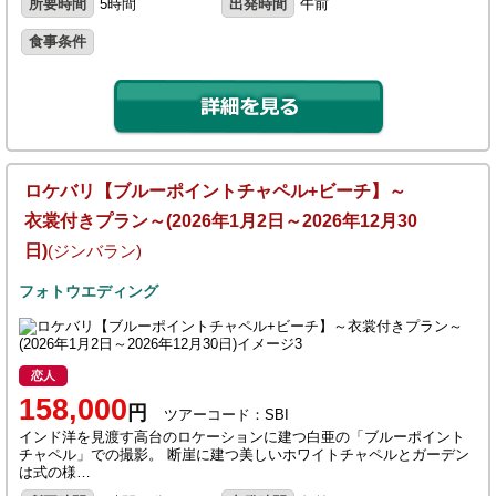
所要時間
5時間
出発時間
午前
食事条件
ロケバリ【ブルーポイントチャペル+ビーチ】～
衣裳付きプラン～(2026年1月2日～2026年12月30
日)
(ジンバラン)
フォトウエディング
恋人
158,000
円
ツアーコード：SBI
インド洋を見渡す高台のロケーションに建つ白亜の「ブルーポイント
チャペル」での撮影。 断崖に建つ美しいホワイトチャペルとガーデン
は式の様…