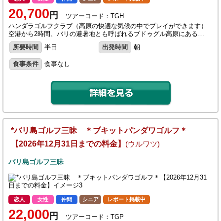
20,700
円
ツアーコード：TGH
ハンダラゴルフクラブ（高原の快適な気候の中でプレイができます）
空港から2時間、バリの避暑地とも呼ばれるブドゥグル高原にある…
所要時間
半日
出発時間
朝
食事条件
食事なし
*バリ島ゴルフ三昧 ＊ブキットパンダワゴルフ＊
【2026年12月31日までの料金】
(ウルワツ)
バリ島ゴルフ三昧
恋人
女性
仲間
シニア
レポート掲載中
22,000
円
ツアーコード：TGP