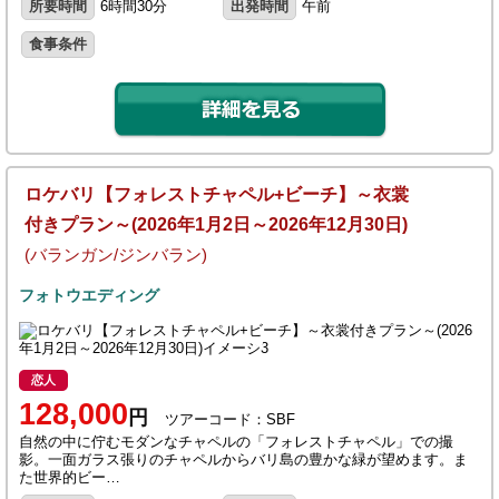
所要時間
6時間30分
出発時間
午前
食事条件
ロケバリ【フォレストチャペル+ビーチ】～衣裳
付きプラン～(2026年1月2日～2026年12月30日)
(バランガン/ジンバラン)
フォトウエディング
恋人
128,000
円
ツアーコード：SBF
自然の中に佇むモダンなチャペルの「フォレストチャペル」での撮
影。一面ガラス張りのチャペルからバリ島の豊かな緑が望めます。ま
た世界的ビー…