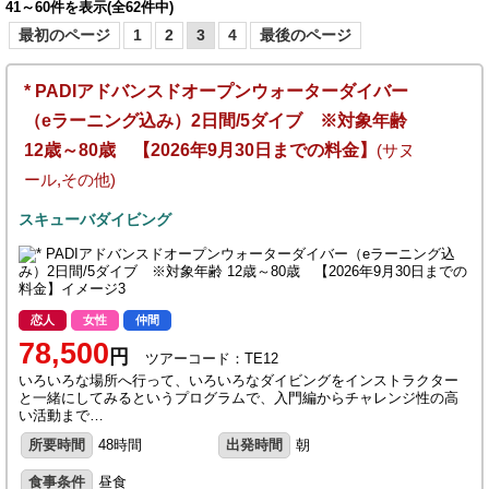
41～60件を表示(全62件中)
最初のページ
1
2
3
4
最後のページ
* PADIアドバンスドオープンウォーターダイバー
（eラーニング込み）2日間/5ダイブ ※対象年齢
12歳～80歳 【2026年9月30日までの料金】
(サヌ
ール,その他)
スキューバダイビング
恋人
女性
仲間
78,500
円
ツアーコード：TE12
いろいろな場所へ行って、いろいろなダイビングをインストラクター
と一緒にしてみるというプログラムで、入門編からチャレンジ性の高
い活動まで…
所要時間
48時間
出発時間
朝
食事条件
昼食