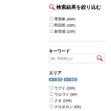
検索結果を絞り込む
専用車
(40件)
即回答
(18件)
新登場
(23件)
キーワード
エリア
全て選択
全て解除
ウブド
(32件)
ウルワツ
(9件)
クタ
(22件)
クロボカン
(5件)