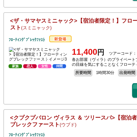
<ザ・サマヤスミニャック>【宿泊者限定！】フロ
スト
(スミニャック)
ﾌﾛｰﾃｨﾝｸﾞﾌﾞﾚｯｸﾌｧｽﾄ
11,400
円
ツアーコード：F
各お部屋（ヴィラ）のプライベート
の目線を気にすることなくフローテ
家族
恋人
女性
仲間
所要時間
1時間30分
出発時間
<クプクプバロン ヴィラス ＆ ツリースパ>【宿泊
ブレックファースト
(ウブド)
ﾌﾛｰﾃｨﾝｸﾞﾌﾞﾚｯｸﾌｧｽﾄ