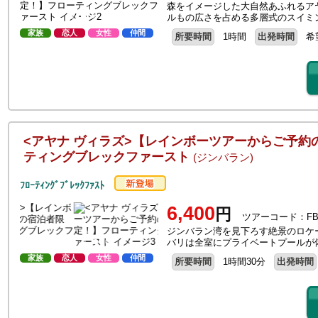
森をイメージした大自然あふれるア
ルもの広さを占める多層式のスイミ
家族
恋人
女性
仲間
所要時間
1時間
出発時間
希
<アヤナ ヴィラズ>【レインボーツアーからご予約
ティングブレックファースト
(ジンバラン)
ﾌﾛｰﾃｨﾝｸﾞﾌﾞﾚｯｸﾌｧｽﾄ
6,400
円
ツアーコード：FB-
ジンバラン湾を見下ろす絶景のロケ
バリは全室にプライベートプールが
家族
恋人
女性
仲間
所要時間
1時間30分
出発時間