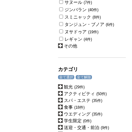
サヌール
(7件)
ジンバラン
(40件)
スミニャック
(8件)
タンジュン・ブノア
(6件)
ヌサドゥア
(19件)
レギャン
(4件)
その他
カテゴリ
全て選択
全て解除
観光
(29件)
アクティビティ
(50件)
スパ・エステ
(35件)
食事
(18件)
ウエディング
(35件)
学生限定
(0件)
送迎・交通・前泊
(9件)