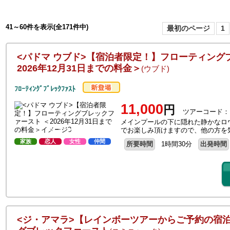
41～60件を表示(全171件中)
最初のページ
1
<パドマ ウブド>【宿泊者限定！】フローティング
2026年12月31日までの料金＞
(ウブド)
ﾌﾛｰﾃｨﾝｸﾞﾌﾞﾚｯｸﾌｧｽﾄ
11,000
円
ツアーコード：F
メインプールの下に隠れた静かなロウワー
でお楽しみ頂けますので、他の方を
家族
恋人
女性
仲間
所要時間
1時間30分
出発時間
<ジ・アマラ>【レインボーツアーからご予約の宿