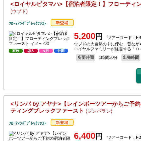
<ロイヤルピタマハ>【宿泊者限定！】フローティ
(ウブド)
ﾌﾛｰﾃｨﾝｸﾞﾌﾞﾚｯｸﾌｧｽﾄ
5,200
円
ツアーコード：FB
ウブドの大自然の中に佇む、昔なが
ロイヤルファミリーが経営する「ロ
家族
恋人
女性
仲間
所要時間
1時間30分
出発時間
<リンバ by アヤナ>【レインボーツアーからご予
ティングブレックファースト
(ジンバラン)
ﾌﾛｰﾃｨﾝｸﾞﾌﾞﾚｯｸﾌｧｽﾄ
6,400
円
ツアーコード：FB