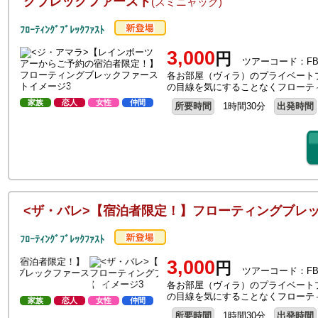
グブレックファースト
(スミニャック)
ﾌﾛｰﾃｨﾝｸﾞﾌﾞﾚｯｸﾌｧｽﾄ
3,000
円
ツアーコード：FB-
各お部屋（ヴィラ）のプライベート
の目線を気にすることなくフローテ
家族
恋人
女性
仲間
所要時間
1時間30分
出発時間
<ザ・バレ>【宿泊者限定！】フローティングブレ
ﾌﾛｰﾃｨﾝｸﾞﾌﾞﾚｯｸﾌｧｽﾄ
3,000
円
ツアーコード：FB-
各お部屋（ヴィラ）のプライベート
の目線を気にすることなくフローテ
家族
恋人
女性
仲間
所要時間
1時間30分
出発時間