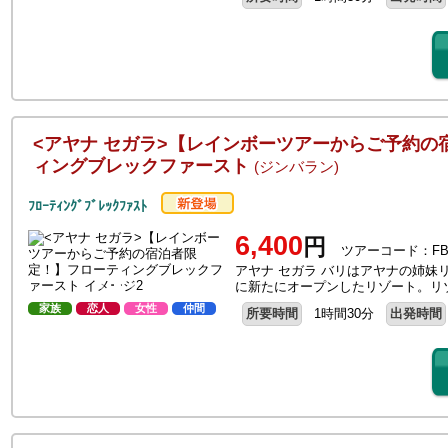
<アヤナ セガラ>【レインボーツアーからご予約の
ィングブレックファースト
(ジンバラン)
ﾌﾛｰﾃｨﾝｸﾞﾌﾞﾚｯｸﾌｧｽﾄ
6,400
円
ツアーコード：FB
アヤナ セガラ バリはアヤナの姉妹リ
に新たにオープンしたリゾート。リ
家族
恋人
女性
仲間
所要時間
1時間30分
出発時間