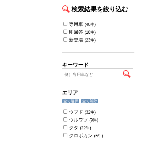
検索結果を絞り込む
専用車
(40件)
即回答
(18件)
新登場
(23件)
キーワード
エリア
全て選択
全て解除
ウブド
(32件)
ウルワツ
(9件)
クタ
(22件)
クロボカン
(5件)