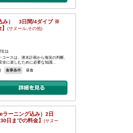
込み） 3日間/4ダイブ ※
金】
(サヌール,その他)
E11
バー･コースは、潜水計画から海況の判断、
安全に楽しむために必要な知識…
朝
食事条件
昼食
（eラーニング込み）2日
月30日までの料金】
(サヌー