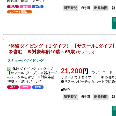
恋人
女性
仲間
所要時間
6時間
出発時間
朝
レポート掲載中
*体験ダイビング（１ダイブ） 【サヌール1ダイブ
を含む ※対象年齢10歳～65歳
(サヌール)
スキューバダイビング
21,200
円
ツアーコード：T
サヌールで１ダイブ ： 初心者向
※サヌールビーチからボートで約15
恋人
女性
仲間
■PAD…
所要時間
6時間
出発時間
朝