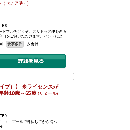
ル（べノア港）)
TBS
ードブルをどうぞ。ヌサドゥア沖を巡る
夕日をご覧いただけます。バンドによ…
刻
食事条件
夕食付
イブ）】 ※ライセンスが
齢10歳～65歳
(サヌール)
E9
ブ ： プールで練習してから海へ
分