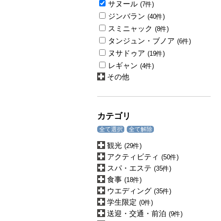
サヌール
(7件)
ジンバラン
(40件)
スミニャック
(8件)
タンジュン・ブノア
(6件)
ヌサドゥア
(19件)
レギャン
(4件)
その他
カテゴリ
全て選択
全て解除
観光
(29件)
アクティビティ
(50件)
スパ・エステ
(35件)
食事
(18件)
ウエディング
(35件)
学生限定
(0件)
送迎・交通・前泊
(9件)