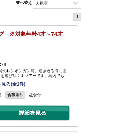
並べ替え
1
グ ※対象年齢4才～74才
JL
0分のレンボンガン島。透き通る海に囲
日を遊び尽くすツアーです。島内でも…
見る(全1件)
朝
食事条件
昼食付