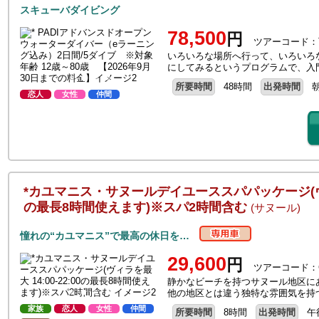
スキューバダイビング
78,500
円
ツアーコード：T
いろいろな場所へ行って、いろいろ
にしてみるというプログラムで、入
所要時間
48時間
出発時間
恋人
女性
仲間
*カユマニス・サヌールデイユーススパパッケージ(ヴィラを
の最長8時間使えます)※スパ2時間含む
(サヌール)
憧れの“カユマニス”で最高の休日を…
29,600
円
ツアーコード：G
静かなビーチを持つサヌール地区に
他の地区とは違う独特な雰囲気を持
家族
恋人
女性
仲間
所要時間
8時間
出発時間
午