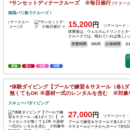
*サンセットディナークルーズ ※毎日催行
(サヌー
南国バリ島でクルーズ！
15,200
円
ツアーコード：
搭乗後は、ウェルカムドリンクとオ
クルーズでは、晴れていれば美しい
所要時間
5時間
出発時間
夕
家族
恋人
女性
仲間
*体験ダイビング【プールで練習＆サヌール（各1ダ
無くてもOK ※器材一式のレンタルを含む ※対象年
スキューバダイビング
27,000
円
ツアーコード：T
プールで練習＆サヌールで各1ダイ
※サヌールビーチからボートで約15