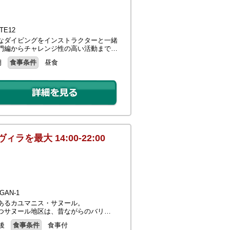
E12
なダイビングをインストラクターと一緒
門編からチャレンジ性の高い活動まで…
朝
食事条件
昼食
最大 14:00-22:00
AN-1
あるカユマニス・サヌール。
つサヌール地区は、昔ながらのバリ…
後
食事条件
食事付