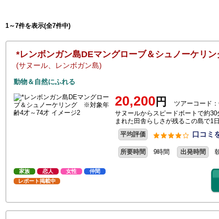
1～7件を表示(全7件中)
*レンボンガン島DEマングローブ＆シュノーケリン
(サヌール、レンボガン島)
動物＆自然にふれる
20,200
円
ツアーコード：O
サヌールからスピードボートで約3
まれた田舎らしさが残るこの島で1
口コミを
平均評価
所要時間
9時間
出発時間
家族
恋人
女性
仲間
レポート掲載中