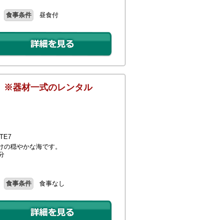
食事条件
昼食付
】 ※器材一式のレンタル
E7
けの穏やかな海です。
分
食事条件
食事なし