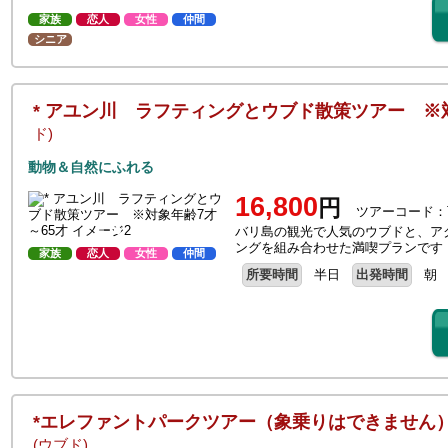
家族
恋人
女性
仲間
シニア
* アユン川 ラフティングとウブド散策ツアー ※
ド)
動物＆自然にふれる
16,800
円
ツアーコード：
バリ島の観光で人気のウブドと、ア
ングを組み合わせた満喫プランです
家族
恋人
女性
仲間
所要時間
半日
出発時間
朝
*エレファントパークツアー（象乗りはできません）
(ウブド)