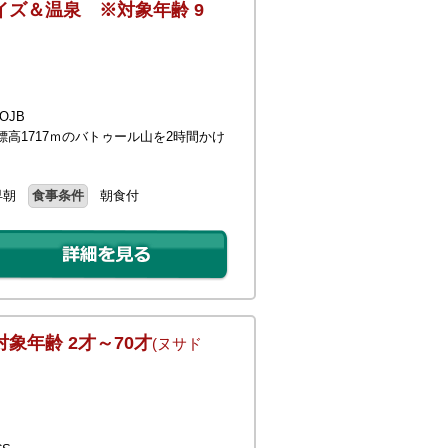
イズ＆温泉 ※対象年齢 9
OJB
高1717ｍのバトゥール山を2時間かけ
早朝
食事条件
朝食付
象年齢 2才～70才
(ヌサド