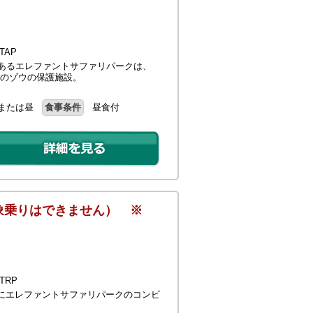
TAP
にあるエレファントサファリパークは、
一のゾウの保護施設。
または昼
食事条件
昼食付
象乗りはできません） ※
TRP
にエレファントサファリパークのコンビ