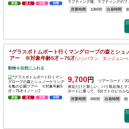
ラフティング後、ラフティングのフ
家族
恋人
女性
仲間
所要時間
10時間
出発時間
*グラスボトムボート行くマングローブの森とシュ
アー ※対象年齢5才～75才
(ジンバラン、タンジュンべ
動物＆自然にふれる
9,700
円
ツアーコード：JG
身近だけど新しい、バリ島近海とマ
ボートに乗って、5分でトロピカル
家族
恋人
女性
仲間
所要時間
6時間
出発時間
朝