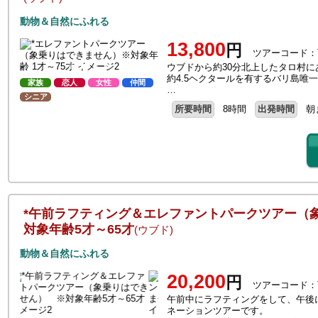
動物＆自然にふれる
13,800
円
ツアーコード：
ウブドから約30分北上したタロ村
約4.5ヘクタールを有するバリ島唯
家族
恋人
女性
仲間
…
シニア
所要時間
8時間
出発時間
朝
*午前ラフティング＆エレファントパークツアー（
対象年齢5才～65才
(ウブド)
動物＆自然にふれる
20,200
円
ツアーコード：
午前中にラフティングをして、午後
ネーションツアーです。