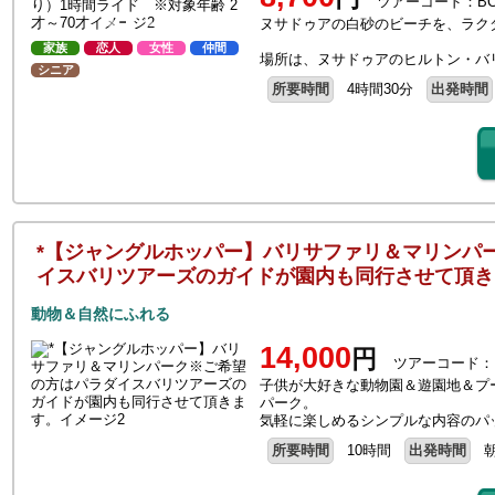
ツアーコード：BC
ヌサドゥアの白砂のビーチを、ラク
家族
恋人
女性
仲間
場所は、ヌサドゥアのヒルトン・バ
シニア
所要時間
4時間30分
出発時間
*【ジャングルホッパー】バリサファリ＆マリンパ
イスバリツアーズのガイドが園内も同行させて頂き
動物＆自然にふれる
14,000
円
ツアーコード：
子供が大好きな動物園＆遊園地＆プ
パーク。
気軽に楽しめるシンプルな内容のパ
所要時間
10時間
出発時間