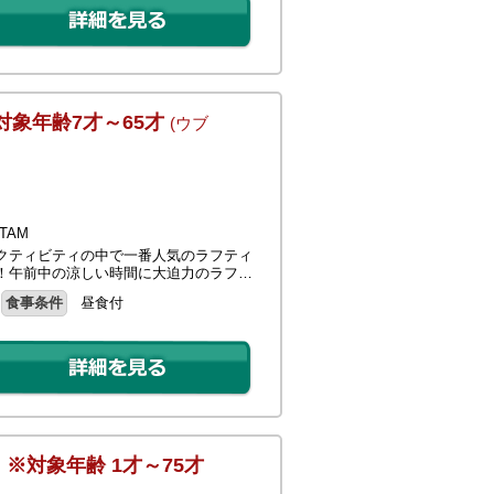
対象年齢7才～65才
(ウブ
TAM
クティビティの中で一番人気のラフティ
！午前中の涼しい時間に大迫力のラフ…
食事条件
昼食付
※対象年齢 1才～75才