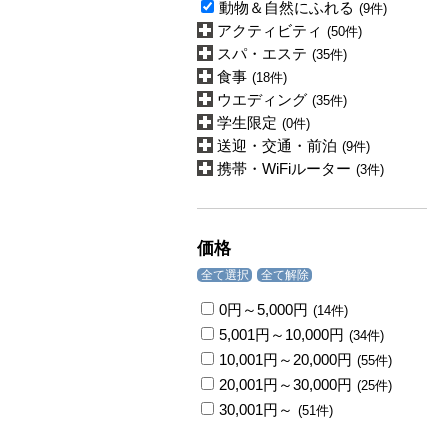
動物＆自然にふれる
(9件)
アクティビティ
(50件)
スパ・エステ
(35件)
食事
(18件)
ウエディング
(35件)
学生限定
(0件)
送迎・交通・前泊
(9件)
携帯・WiFiルーター
(3件)
価格
全て選択
全て解除
0円～5,000円
(14件)
5,001円～10,000円
(34件)
10,001円～20,000円
(55件)
20,001円～30,000円
(25件)
30,001円～
(51件)