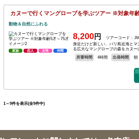
カヌーで行くマングローブを学ぶツアー ※対象年齢
動物＆自然にふれる
8,200
円
ツアーコード：JM
身近だけど新しい、バリ島近海とマ
る広大なマングローブの森をカヌー
家族
恋人
女性
仲間
所要時間
4時間
出発時間
朝
1～9件を表示(全9件中)