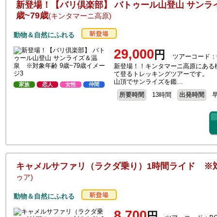
新登場！【バリ倶楽部】 バトゥール山登山 サンラ
歳~79歳
(キンタマーニ高原)
動物＆自然にふれる
29,000
円
ツアーコード：
新登場！！キンタマーニ高原にある標
て登るトレッキングツアーです。
山頂でサンライズを鑑…
家族
恋人
女性
仲間
所要時間
13時間
出発時間
キャメルサファリ（ラクダ乗り）1時間ライド ※対
ゥア)
動物＆自然にふれる
8,700
円