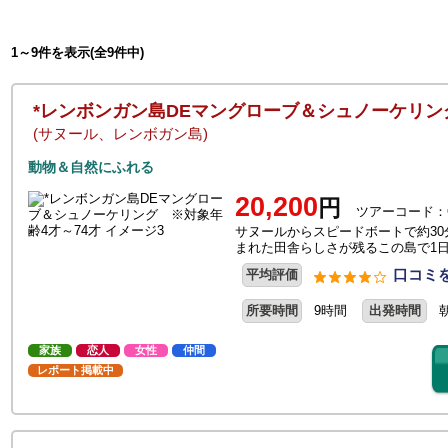
1～9件を表示(全9件中)
*レンボンガン島DEマングローブ＆シュノーケリン
(サヌール、レンボガン島)
動物＆自然にふれる
20,200
円
ツアーコード：O
サヌールからスピードボートで約3
まれた田舎らしさが残るこの島で1
口コミを
平均評価
所要時間
9時間
出発時間
家族
恋人
女性
仲間
レポート掲載中