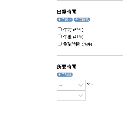
出発時間
全て選択
全て解除
午前
(62件)
午後
(41件)
希望時間
(76件)
所要時間
全て解除
?・