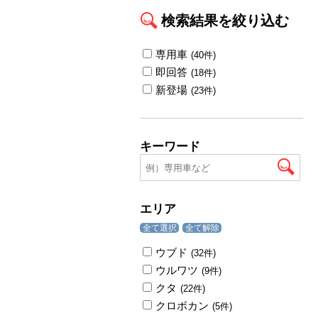
検索結果を絞り込む
専用車
(40件)
即回答
(18件)
新登場
(23件)
キーワード
エリア
全て選択
全て解除
ウブド
(32件)
ウルワツ
(9件)
クタ
(22件)
クロボカン
(5件)