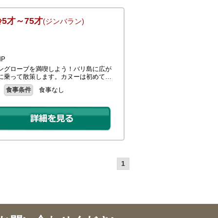
5才～75才
(ジンバラン)
P
ングローブを満喫しよう！バリ島に広が
に乗って散策します。カヌーは初めて…
食事条件
食事なし
1