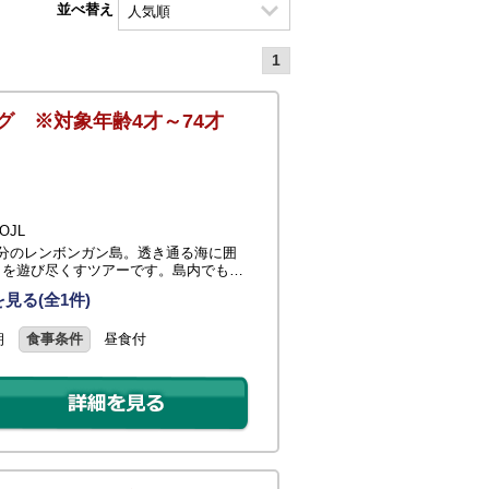
並べ替え
1
グ ※対象年齢4才～74才
JL
0分のレンボンガン島。透き通る海に囲
日を遊び尽くすツアーです。島内でも…
見る(全1件)
朝
食事条件
昼食付