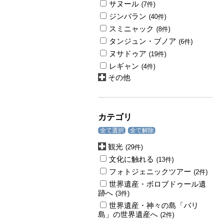
サヌール
(7件)
ジンバラン
(40件)
スミニャック
(8件)
タンジュン・ブノア
(6件)
ヌサドゥア
(19件)
レギャン
(4件)
その他
カテゴリ
全て選択
全て解除
観光
(29件)
文化に触れる
(13件)
フォトジェニックツアー
(2件)
世界遺産・ボロブドゥール遺
跡へ
(3件)
世界遺産・神々の島「バリ
島」の世界遺産へ
(2件)