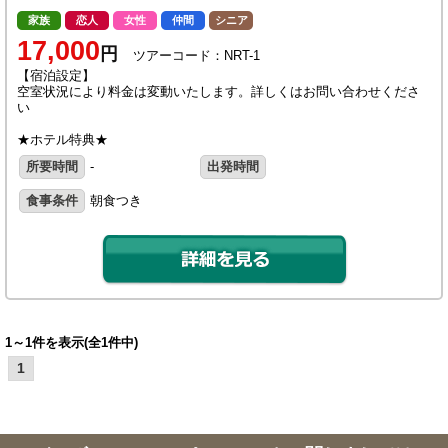
家族
恋人
女性
仲間
シニア
17,000
円
ツアーコード：NRT-1
【宿泊設定】
空室状況により料金は変動いたします。詳しくはお問い合わせくださ
い
★ホテル特典★
所要時間
-
出発時間
食事条件
朝食つき
1～1件を表示(全1件中)
1