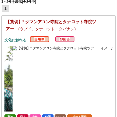
1～2件を表示(全2件中)
1
【貸切】* タマンアユン寺院とタナロット寺院ツ
アー
(ウブド、タナロット・タバナン)
文化に触れる
家族
恋人
女性
仲間
シニア
レポート掲載中