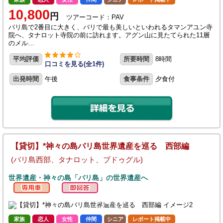
10,800
円
ツアーコード：PAV
バリ島で2番目に大きく、バリで最も美しいといわれるタマンアユン寺
院へ、タナロット寺院の前に訪れます。アグン山に見たてられた11層
のメル…
平均評価
所要時間
8時間
口コミを見る(全1件)
出発時間
午後
食事条件
夕食付
【貸切】*神々の島バリ島世界遺産を巡る 西部編
(バリ島西部、タナロット、ブドゥグル)
世界遺産・神々の島「バリ島」の世界遺産へ
家族
恋人
女性
仲間
シニア
レポート掲載中